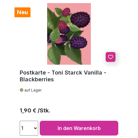
Neu
Postkarte - Toni Starck Vanilla -
Blackberries
auf Lager
Regulärer Preis:
1,90 €
In den Warenkorb