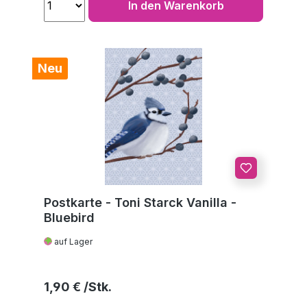
In den Warenkorb
Neu
Postkarte - Toni Starck Vanilla -
Bluebird
auf Lager
Regulärer Preis:
1,90 €