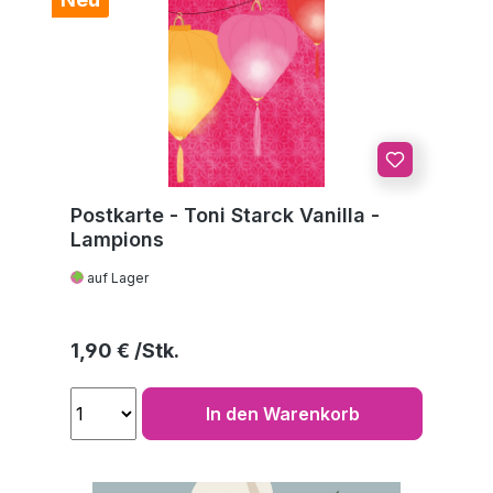
Postkarte - Toni Starck Vanilla -
Lampions
auf Lager
Regulärer Preis:
1,90 €
In den Warenkorb