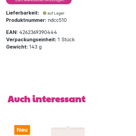
Lieferbarkeit:
auf Lager
Produktnummer:
ndcc510
EAN:
4262369390444
Verpackungseinheit:
1 Stück
Gewicht:
143 g
Produktgalerie überspringen
Auch interessant
Neu