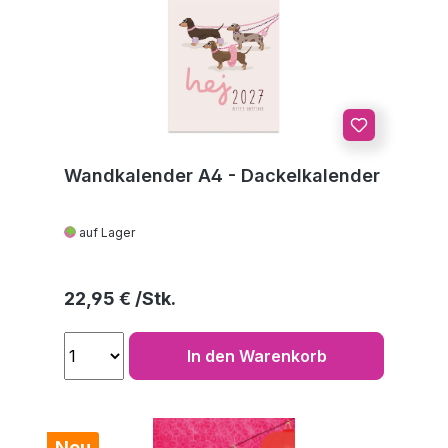
Wandkalender A4 - Dackelkalender
auf Lager
Regulärer Preis:
22,95 €
In den Warenkorb
Neu