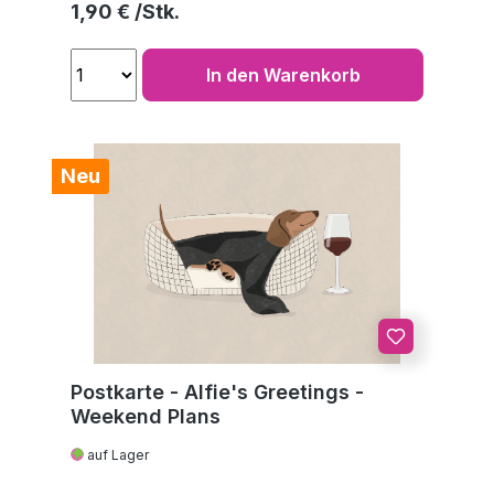
Regulärer Preis:
1,90 €
In den Warenkorb
Neu
Postkarte - Alfie's Greetings -
Weekend Plans
auf Lager