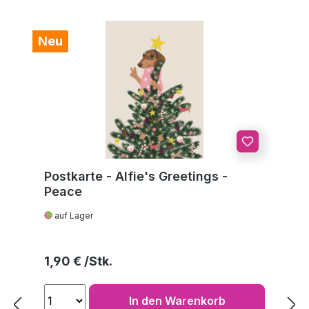
Neu
Postkarte - Alfie's Greetings -
Peace
auf Lager
Regulärer Preis:
1,90 €
In den Warenkorb