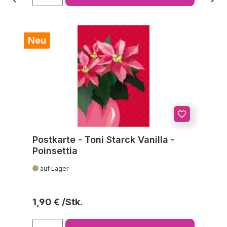
Neu
Postkarte - Toni Starck Vanilla -
Poinsettia
auf Lager
Regulärer Preis:
1,90 €