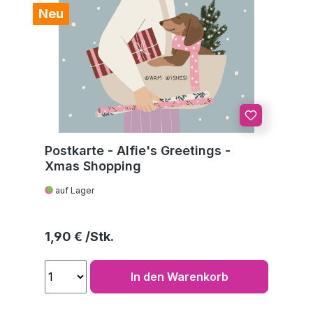
Neu
Postkarte - Alfie's Greetings -
Xmas Shopping
auf Lager
Regulärer Preis:
1,90 €
In den Warenkorb