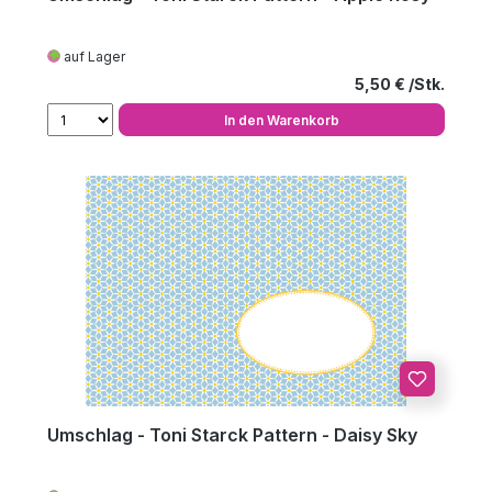
auf Lager
Regulärer Preis
5,50 €
In den Warenkorb
Umschlag - Toni Starck Pattern - Daisy Sky