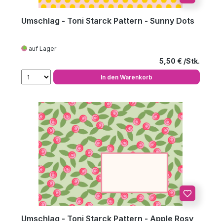
Umschlag - Toni Starck Pattern - Sunny Dots
auf Lager
Regulärer Preis
5,50 €
In den Warenkorb
Umschlag - Toni Starck Pattern - Apple Rosy