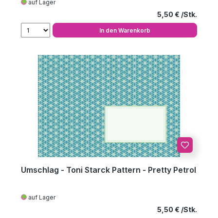
auf Lager
Regulärer Preis
5,50 €
In den Warenkorb
Umschlag - Toni Starck Pattern - Pretty Petrol
auf Lager
Regulärer Preis
5,50 €