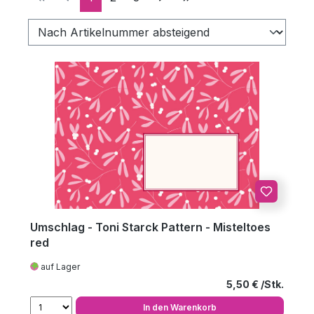
Umschlag - Toni Starck Pattern - Misteltoes
red
auf Lager
Regulärer Preis
5,50 €
In den Warenkorb