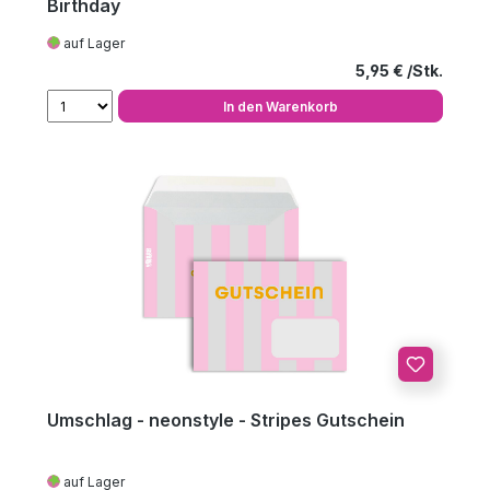
Birthday
auf Lager
Regulärer Preis
5,95 €
In den Warenkorb
Umschlag - neonstyle - Stripes Gutschein
auf Lager