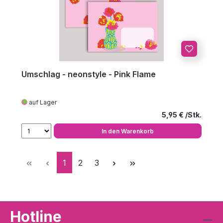
Umschlag - neonstyle - Pink Flame
auf Lager
Regulärer Preis
5,95 €
In den Warenkorb
Seite
Seite
Seite
1
2
3
Hotline