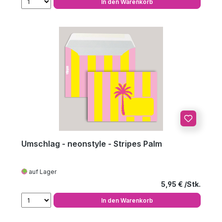
In den Warenkorb
Umschlag - neonstyle - Stripes Palm
auf Lager
Regulärer Preis
5,95 €
In den Warenkorb