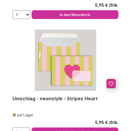
Regulärer Preis
5,95 €
In den Warenkorb
Umschlag - neonstyle - Stripes Heart
auf Lager
Regulärer Preis
5,95 €