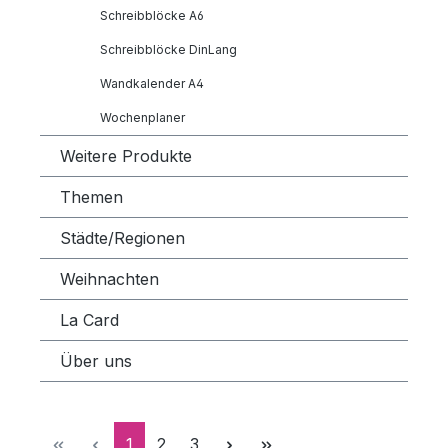
Schreibblöcke A6
Schreibblöcke DinLang
Wandkalender A4
Wochenplaner
Weitere Produkte
Themen
Städte/Regionen
Weihnachten
La Card
Über uns
Seite
Seite
Seite
1
2
3