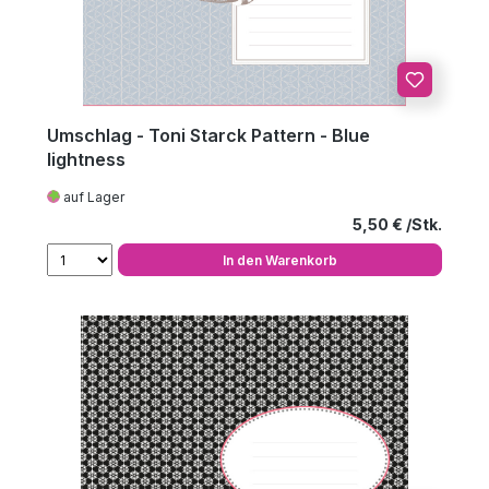
Umschlag - Toni Starck Pattern - Blue
lightness
auf Lager
Regulärer Preis
5,50 €
In den Warenkorb