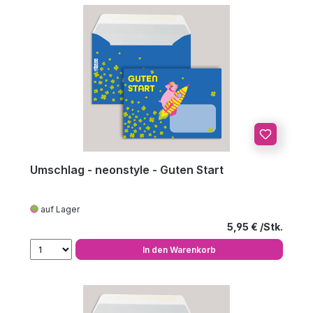
Umschlag - neonstyle - Guten Start
auf Lager
Regulärer Preis
5,95 €
In den Warenkorb