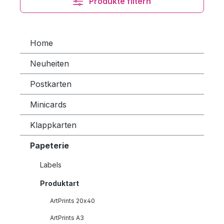
Produkte filtern
Home
Neuheiten
Postkarten
Minicards
Klappkarten
Papeterie
Labels
Produktart
ArtPrints 20x40
ArtPrints A3