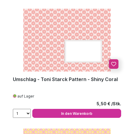
Umschlag - Toni Starck Pattern - Shiny Coral
auf Lager
Regulärer Preis
5,50 €
In den Warenkorb