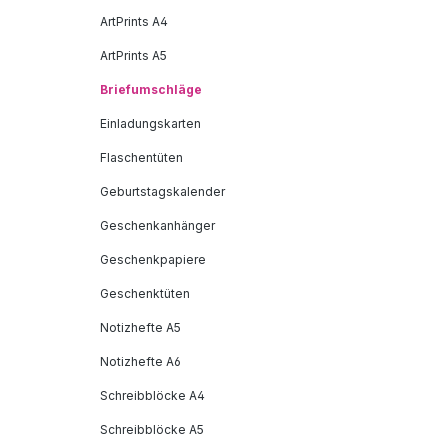
ArtPrints A4
ArtPrints A5
Briefumschläge
Einladungskarten
Flaschentüten
Geburtstagskalender
Geschenkanhänger
Geschenkpapiere
Geschenktüten
Notizhefte A5
Notizhefte A6
Schreibblöcke A4
Schreibblöcke A5