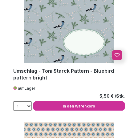
Umschlag - Toni Starck Pattern - Bluebird
pattern bright
auf Lager
Regulärer Preis
5,50 €
In den Warenkorb