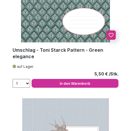
Umschlag - Toni Starck Pattern - Green
elegance
auf Lager
Regulärer Preis
5,50 €
In den Warenkorb