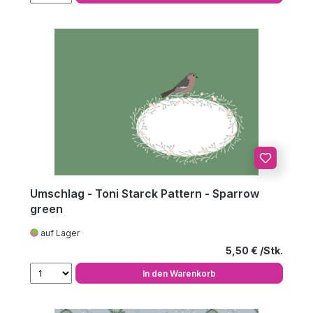
Umschlag - Toni Starck Pattern - Sparrow
green
auf Lager
Regulärer Preis
5,50 €
In den Warenkorb