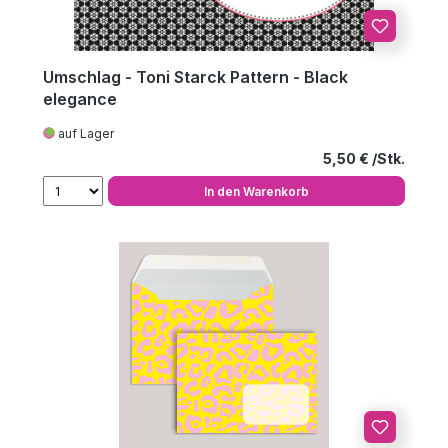
Umschlag - Toni Starck Pattern - Black
elegance
auf Lager
Regulärer Preis
5,50 €
In den Warenkorb