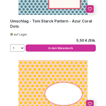
Umschlag - Toni Starck Pattern - Azur Coral
Dots
auf Lager
Regulärer Preis
5,50 €
In den Warenkorb