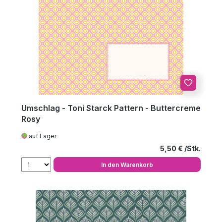
Umschlag - Toni Starck Pattern - Buttercreme
Rosy
auf Lager
Regulärer Preis
5,50 €
In den Warenkorb