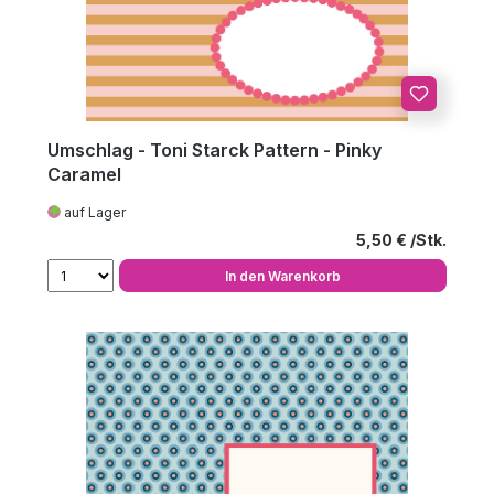
Umschlag - Toni Starck Pattern - Pinky
Caramel
auf Lager
Regulärer Preis
5,50 €
In den Warenkorb