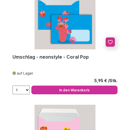
Umschlag - neonstyle - Coral Pop
auf Lager
Regulärer Preis
5,95 €
In den Warenkorb