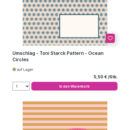
Umschlag - Toni Starck Pattern - Ocean
Circles
auf Lager
Regulärer Preis
5,50 €
In den Warenkorb