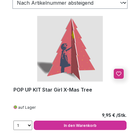
POP UP KIT Star Girl X-Mas Tree
auf Lager
Regulärer Preis
9,95 €
In den Warenkorb