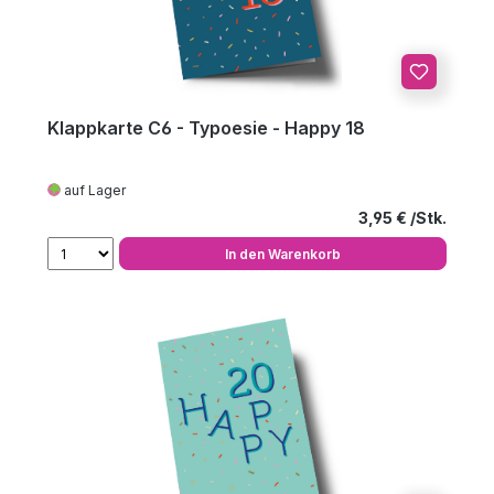
Klappkarte C6 - Typoesie - Happy 18
auf Lager
Regulärer Preis
3,95 €
In den Warenkorb