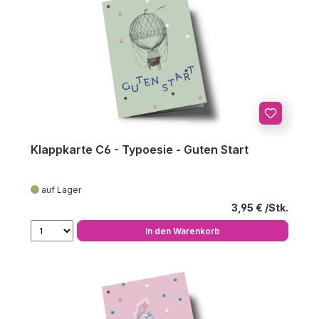
Klappkarte C6 - Typoesie - Guten Start
auf Lager
Regulärer Preis
3,95 €
In den Warenkorb