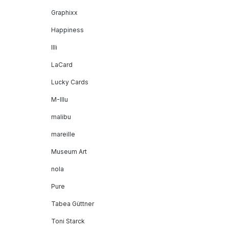
Graphixx
Happiness
Illi
LaCard
Lucky Cards
M-Illu
malibu
mareille
Museum Art
nola
Pure
Tabea Güttner
Toni Starck