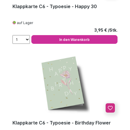
Klappkarte C6 - Typoesie - Happy 30
auf Lager
Regulärer Preis
3,95 €
In den Warenkorb
Klappkarte C6 - Typoesie - Birthday Flower