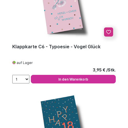
Klappkarte C6 - Typoesie - Vogel Glück
auf Lager
Regulärer Preis
3,95 €
In den Warenkorb