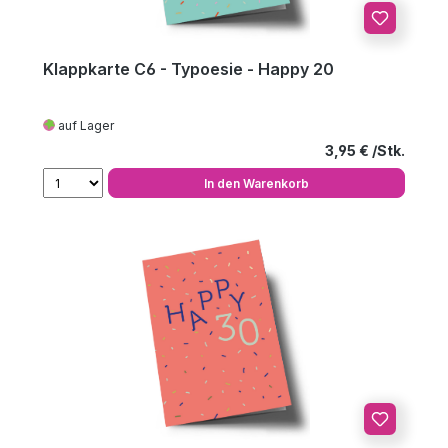
Klappkarte C6 - Typoesie - Happy 20
auf Lager
Regulärer Preis
3,95 €
In den Warenkorb