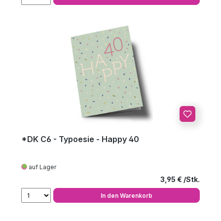
*DK C6 - Typoesie - Happy 40
auf Lager
Regulärer Preis
3,95 €
In den Warenkorb