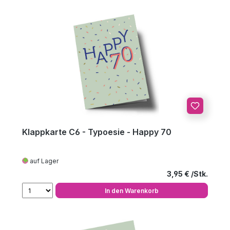
Klappkarte C6 - Typoesie - Happy 70
auf Lager
Regulärer Preis
3,95 €
In den Warenkorb