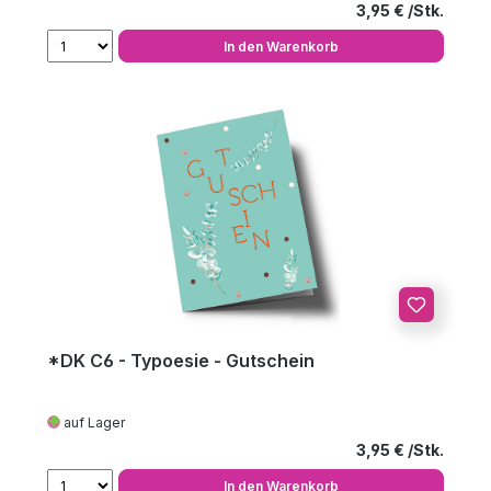
Regulärer Preis
3,95 €
In den Warenkorb
*DK C6 - Typoesie - Gutschein
auf Lager
Regulärer Preis
3,95 €
In den Warenkorb