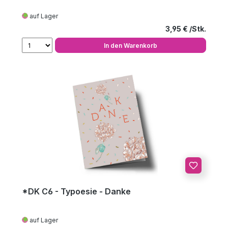
auf Lager
Regulärer Preis
3,95 €
In den Warenkorb
*DK C6 - Typoesie - Danke
auf Lager