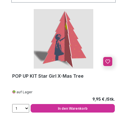
POP UP KIT Star Girl X-Mas Tree
auf Lager
Regulärer Preis
9,95 €
In den Warenkorb