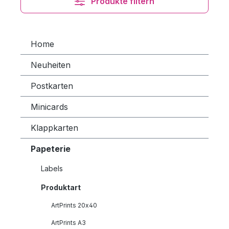
Produkte filtern
Home
Neuheiten
Postkarten
Minicards
Klappkarten
Papeterie
Labels
Produktart
ArtPrints 20x40
ArtPrints A3