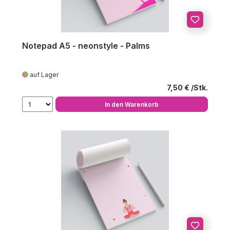
Notepad A5 - neonstyle - Palms
auf Lager
Regulärer Preis
7,50 €
In den Warenkorb