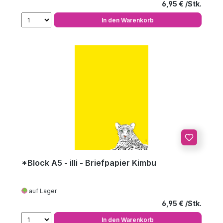
Regulärer Preis
6,95 €
In den Warenkorb
*Block A5 - illi - Briefpapier Kimbu
auf Lager
Regulärer Preis
6,95 €
In den Warenkorb