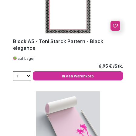
Block A5 - Toni Starck Pattern - Black
elegance
auf Lager
Regulärer Preis
6,95 €
In den Warenkorb