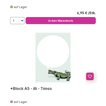
auf Lager
Regulärer Preis
6,95 €
In den Warenkorb
*Block A5 - illi - Timso
auf Lager