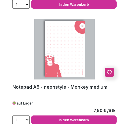
In den Warenkorb
Notepad A5 - neonstyle - Monkey medium
auf Lager
Regulärer Preis
7,50 €
In den Warenkorb