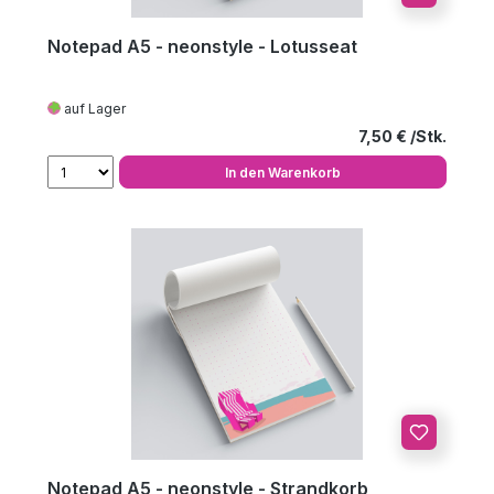
Notepad A5 - neonstyle - Lotusseat
auf Lager
Regulärer Preis
7,50 €
In den Warenkorb
Notepad A5 - neonstyle - Strandkorb