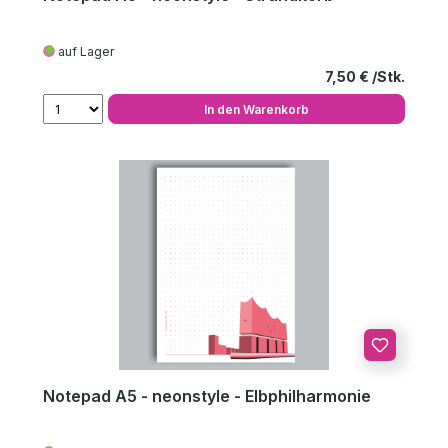
auf Lager
Regulärer Preis
7,50 €
In den Warenkorb
Notepad A5 - neonstyle - Elbphilharmonie