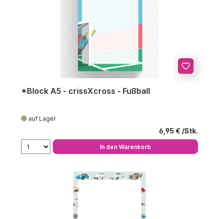
*Block A5 - crissXcross - Fußball
auf Lager
Regulärer Preis
6,95 €
In den Warenkorb