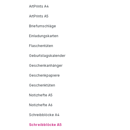
ArtPrints A4
ArtPrints A5
Briefumschläge
Einladungskarten
Flaschentüten
Geburtstagskalender
Geschenkanhänger
Geschenkpapiere
Geschenktüten
Notizhefte A5
Notizhefte A6
Schreibblöcke A4
Schreibblöcke A5