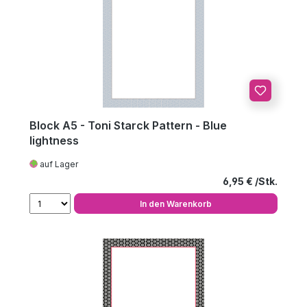
Block A5 - Toni Starck Pattern - Blue
lightness
auf Lager
Regulärer Preis
6,95 €
In den Warenkorb