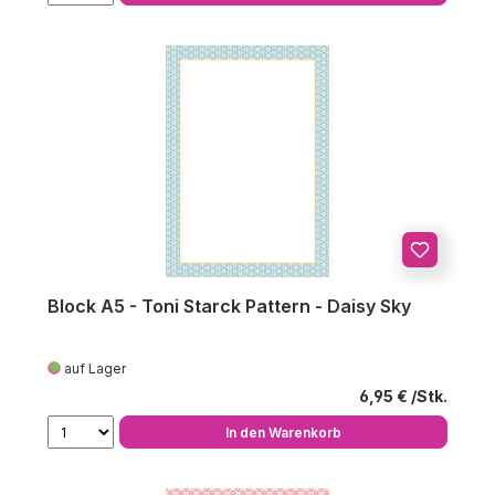
Block A5 - Toni Starck Pattern - Daisy Sky
auf Lager
Regulärer Preis
6,95 €
In den Warenkorb