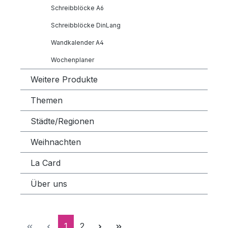
Schreibblöcke A6
Schreibblöcke DinLang
Wandkalender A4
Wochenplaner
Weitere Produkte
Themen
Städte/Regionen
Weihnachten
La Card
Über uns
Seite
Seite
1
2