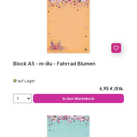
Block A5 - m-illu - Fahrrad Blumen
auf Lager
Regulärer Preis
6,95 €
In den Warenkorb