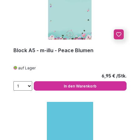
Block A5 - m-illu - Peace Blumen
auf Lager
Regulärer Preis
6,95 €
In den Warenkorb