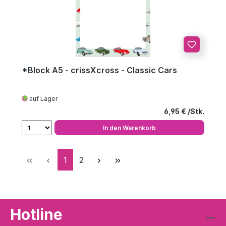
*Block A5 - crissXcross - Classic Cars
auf Lager
Regulärer Preis
6,95 €
In den Warenkorb
Seite
Seite
1
2
Hotline