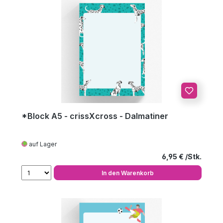
*Block A5 - crissXcross - Dalmatiner
auf Lager
Regulärer Preis
6,95 €
In den Warenkorb