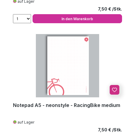
auf Lager
Regulärer Preis
7,50 €
In den Warenkorb
Notepad A5 - neonstyle - RacingBike medium
auf Lager
Regulärer Preis
7,50 €