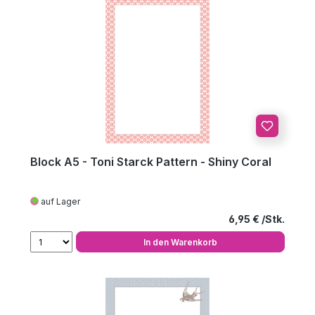
Block A5 - Toni Starck Pattern - Shiny Coral
auf Lager
Regulärer Preis
6,95 €
In den Warenkorb