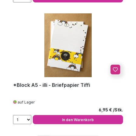
*Block A5 - illi - Briefpapier Tiffi
auf Lager
Regulärer Preis
6,95 €
In den Warenkorb