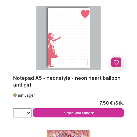
Notepad A5 - neonstyle - neon heart balloon
and girl
auf Lager
Regulärer Preis
7,50 €
In den Warenkorb