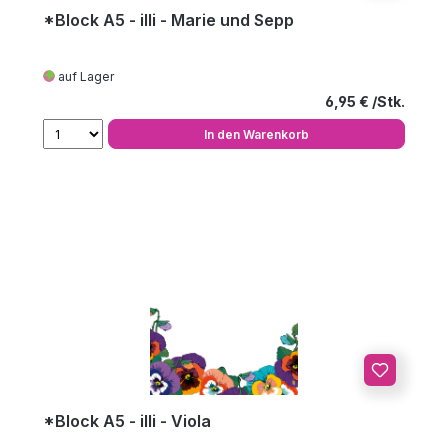
*Block A5 - illi - Marie und Sepp
auf Lager
Regulärer Preis
6,95 €
In den Warenkorb
*Block A5 - illi - Viola