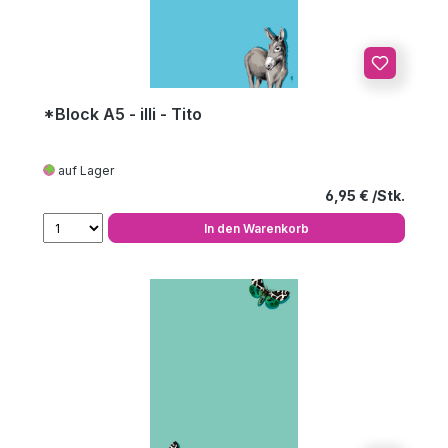
*Block A5 - illi - Tito
auf Lager
Regulärer Preis
6,95 €
In den Warenkorb