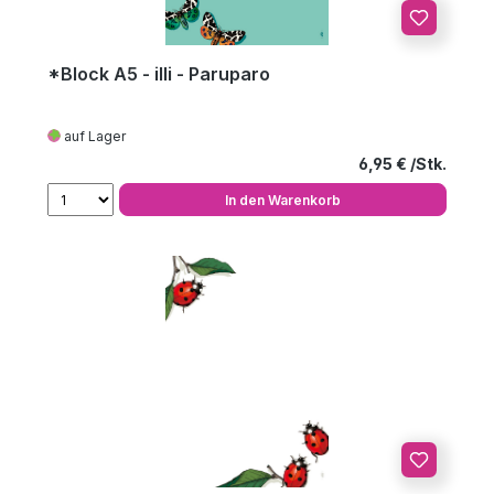
*Block A5 - illi - Paruparo
auf Lager
Regulärer Preis
6,95 €
In den Warenkorb