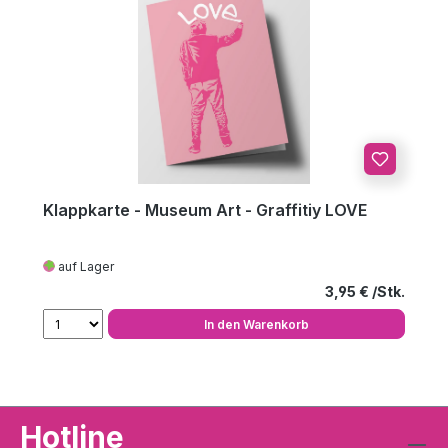
Klappkarte - Museum Art - Graffitiy LOVE
auf Lager
Regulärer Preis
3,95 €
In den Warenkorb
Hotline