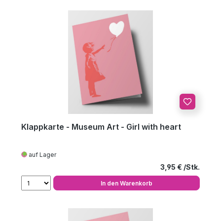
Klappkarte - Museum Art - Girl with heart
auf Lager
Regulärer Preis
3,95 €
In den Warenkorb