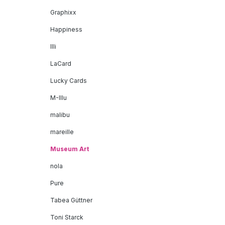
Graphixx
Happiness
Illi
LaCard
Lucky Cards
M-Illu
malibu
mareille
Museum Art
nola
Pure
Tabea Güttner
Toni Starck