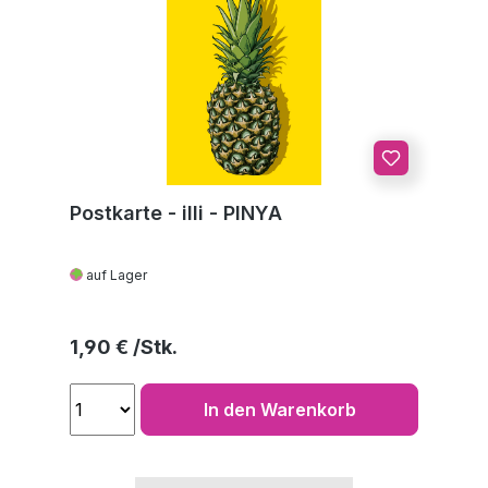
Postkarte - illi - PINYA
auf Lager
Regulärer Preis:
1,90 €
In den Warenkorb