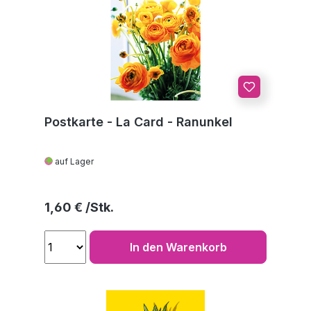
Postkarte - La Card - Ranunkel
auf Lager
Regulärer Preis:
1,60 €
In den Warenkorb