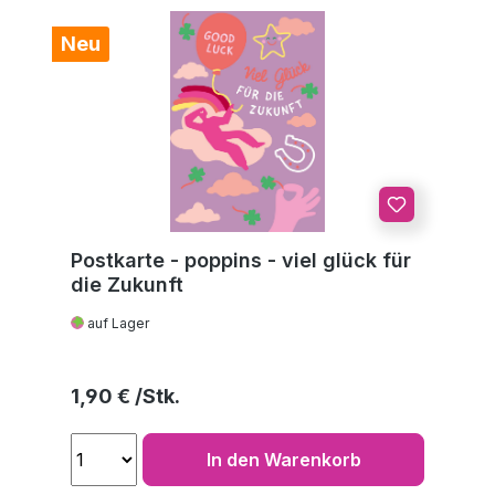
Neu
Postkarte - poppins - viel glück für
die Zukunft
auf Lager
Regulärer Preis:
1,90 €
In den Warenkorb