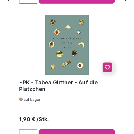
*PK - Tabea Güttner - Auf die
Plätzchen
auf Lager
Regulärer Preis:
1,90 €