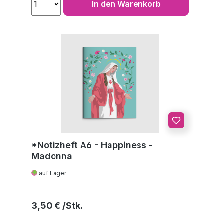
In den Warenkorb
*Notizheft A6 - Happiness -
Madonna
auf Lager
Regulärer Preis:
3,50 €