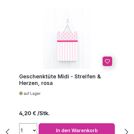
Geschenktüte Midi - Streifen &
Herzen, rosa
auf Lager
Regulärer Preis:
4,20 €
In den Warenkorb