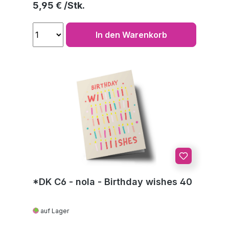
Regulärer Preis:
5,95 €
In den Warenkorb
*DK C6 - nola - Birthday wishes 40
auf Lager