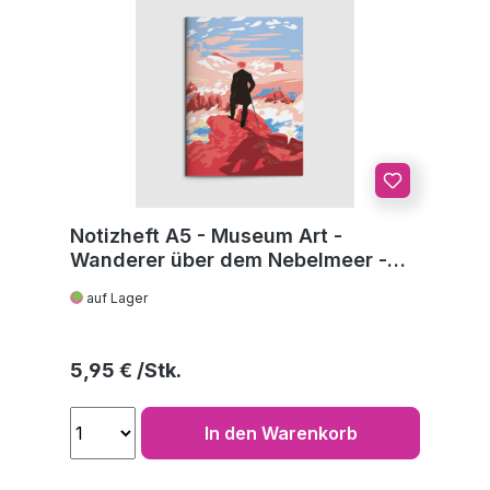
Notizheft A5 - Museum Art -
Wanderer über dem Nebelmeer -
C.D. Friedrich
auf Lager
Regulärer Preis:
5,95 €
In den Warenkorb