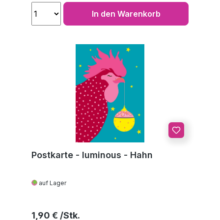
In den Warenkorb
Postkarte - luminous - Hahn
auf Lager
Regulärer Preis:
1,90 €