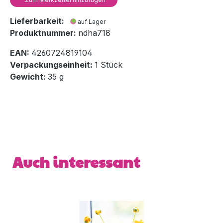
Lieferbarkeit:
auf Lager
Produktnummer:
ndha718
EAN:
4260724819104
Verpackungseinheit:
1 Stück
Gewicht:
35 g
Produktgalerie überspringen
Auch interessant