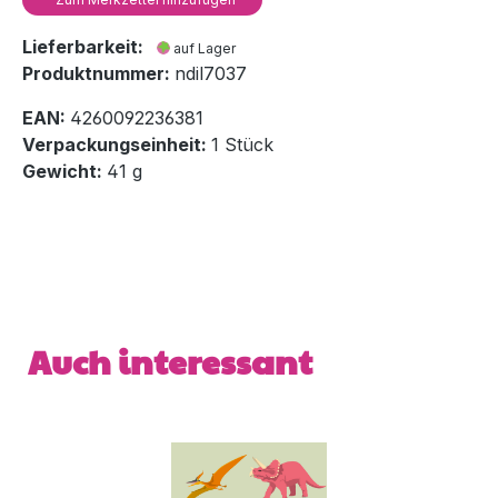
Lieferbarkeit:
auf Lager
Produktnummer:
ndil7037
EAN:
4260092236381
Verpackungseinheit:
1 Stück
Gewicht:
41 g
Produktgalerie überspringen
Auch interessant