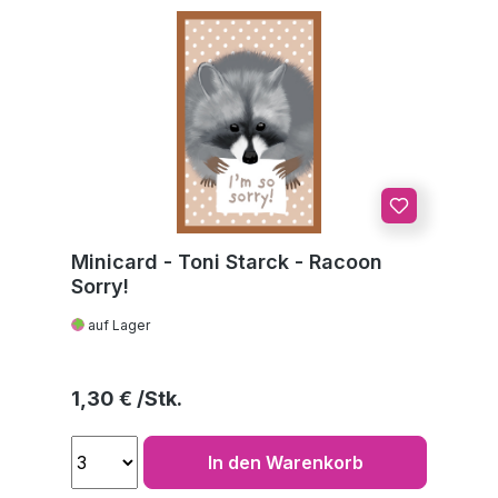
Minicard - Toni Starck - Racoon
Sorry!
auf Lager
Regulärer Preis:
1,30 €
In den Warenkorb