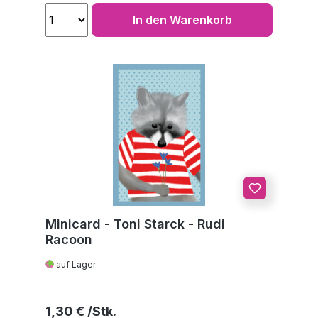
In den Warenkorb
Minicard - Toni Starck - Rudi
Racoon
auf Lager
Regulärer Preis:
1,30 €