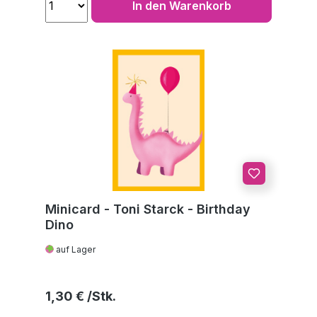
In den Warenkorb
Minicard - Toni Starck - Birthday
Dino
auf Lager
Regulärer Preis:
1,30 €