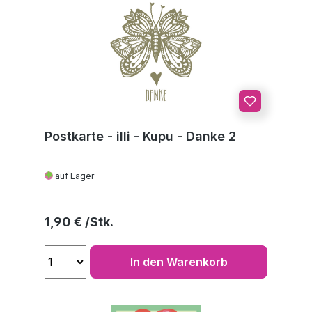
Postkarte - illi - Kupu - Danke 2
auf Lager
Regulärer Preis:
1,90 €
In den Warenkorb