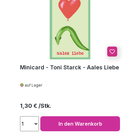
Minicard - Toni Starck - Aales Liebe
auf Lager
Regulärer Preis:
1,30 €
In den Warenkorb