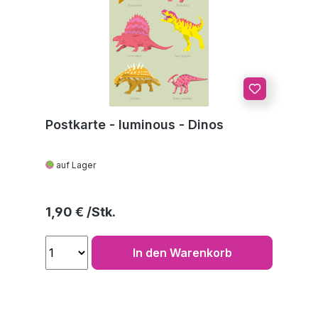
Postkarte - luminous - Dinos
auf Lager
Regulärer Preis:
1,90 €
In den Warenkorb