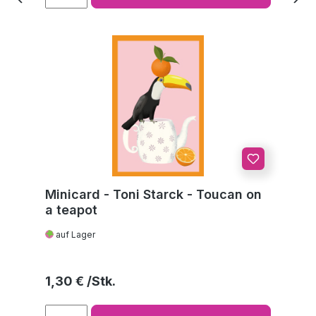
Minicard - Toni Starck - Toucan on
a teapot
auf Lager
Regulärer Preis:
1,30 €