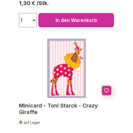
Regulärer Preis:
1,30 €
In den Warenkorb
Minicard - Toni Starck - Crazy
Giraffe
auf Lager