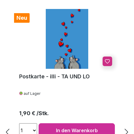
Neu
Postkarte - illi - TA UND LO
auf Lager
Regulärer Preis:
1,90 €
In den Warenkorb