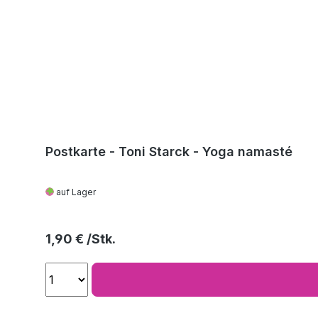
Postkarte - Toni Starck - Yoga namasté
auf Lager
Regulärer Preis:
1,90 €