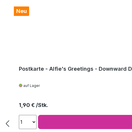
Neu
Postkarte - Alfie's Greetings - Downward 
auf Lager
Regulärer Preis:
1,90 €