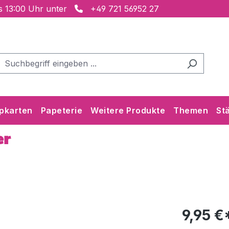
is 13:00 Uhr unter
+49 721 56952 27
pkarten
Papeterie
Weitere Produkte
Themen
St
er
9,95 €*