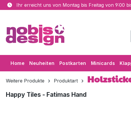
Ihr erreicht uns von Montag bis Freitag von 9:00 b
m Hauptinhalt springen
Zur Suche springen
Zur Hauptnavigation springen
Home
Neuheiten
Postkarten
Minicards
Klap
Holzstick
Weitere Produkte
Produktart
Happy Tiles - Fatimas Hand
Bildergalerie überspringen