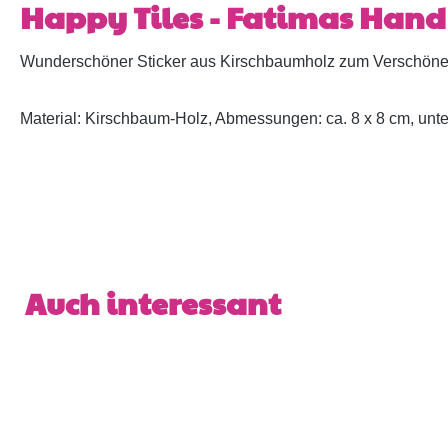
Happy Tiles - Fatimas Hand
Wunderschöner Sticker aus Kirschbaumholz zum Verschönern 
Material: Kirschbaum-Holz, Abmessungen: ca. 8 x 8 cm, unt
Produktgalerie überspringen
Auch interessant