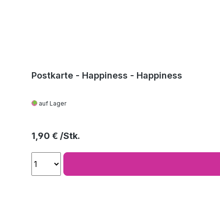
Postkarte - Happiness - Happiness
auf Lager
Regulärer Preis:
1,90 €