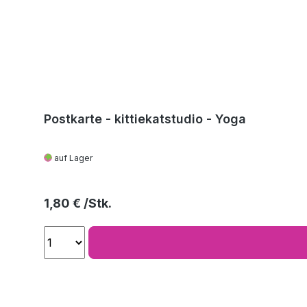
Postkarte - kittiekatstudio - Yoga
auf Lager
Regulärer Preis:
1,80 €