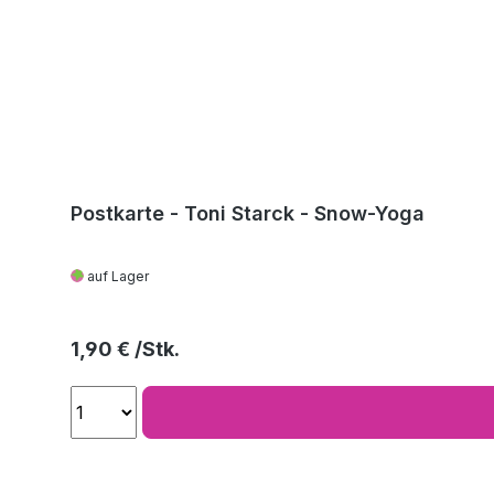
Postkarte - Toni Starck - Snow-Yoga
auf Lager
Regulärer Preis:
1,90 €