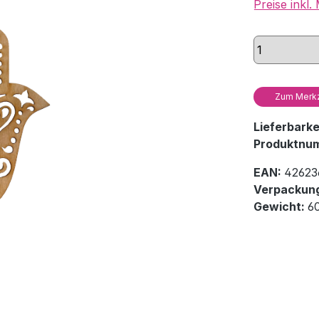
Preise inkl
Zum Merkz
Lieferbark
Produktnu
EAN:
42623
Verpackung
Gewicht:
6