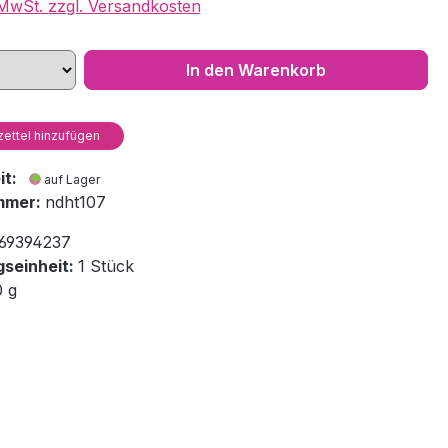
. MwSt. zzgl. Versandkosten
In den Warenkorb
ettel hinzufügen
eit:
auf Lager
mmer:
ndht107
69394237
seinheit:
1 Stück
0 g