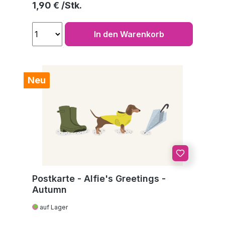
Regulärer Preis:
1,90 €
In den Warenkorb
Neu
Postkarte - Alfie's Greetings -
Autumn
auf Lager