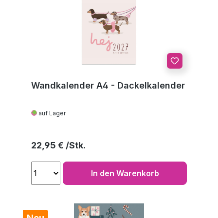
Wandkalender A4 - Dackelkalender
auf Lager
Regulärer Preis:
22,95 €
In den Warenkorb
Neu