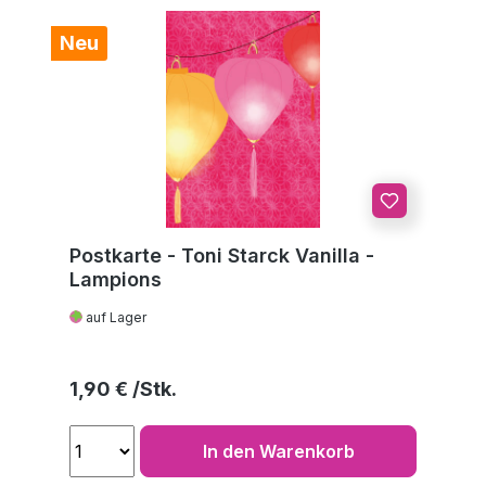
Neu
Postkarte - Toni Starck Vanilla -
Lampions
auf Lager
Regulärer Preis:
1,90 €
In den Warenkorb