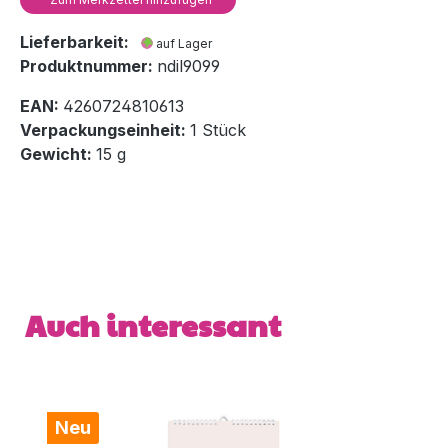
Lieferbarkeit:
auf Lager
Produktnummer:
ndil9099
EAN:
4260724810613
Verpackungseinheit:
1 Stück
Gewicht:
15 g
Produktgalerie überspringen
Auch interessant
Neu