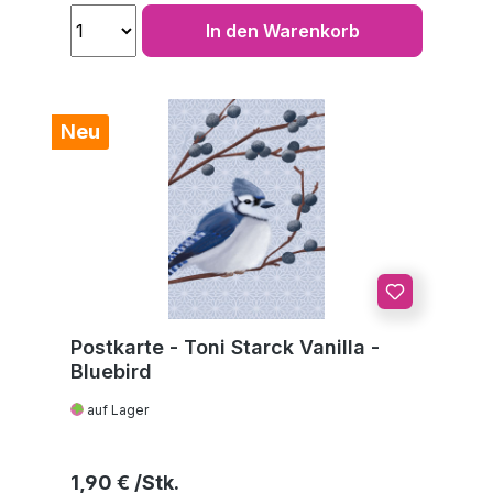
In den Warenkorb
Neu
Postkarte - Toni Starck Vanilla -
Bluebird
auf Lager
Regulärer Preis:
1,90 €