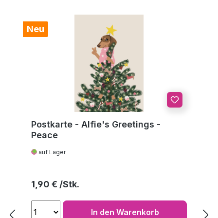
Neu
Postkarte - Alfie's Greetings -
Peace
auf Lager
Regulärer Preis:
1,90 €
In den Warenkorb