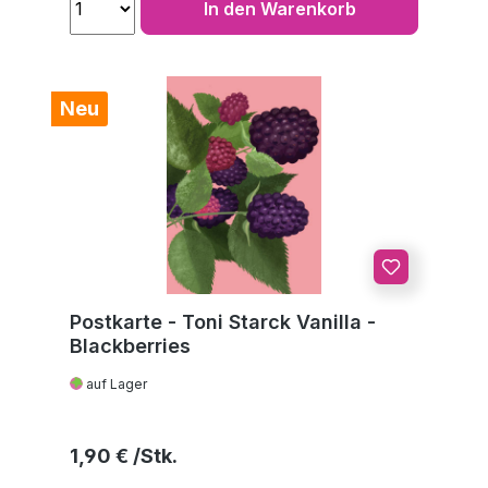
In den Warenkorb
Neu
Postkarte - Toni Starck Vanilla -
Blackberries
auf Lager
Regulärer Preis:
1,90 €