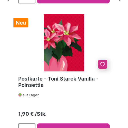
Neu
Postkarte - Toni Starck Vanilla -
Poinsettia
auf Lager
Regulärer Preis:
1,90 €