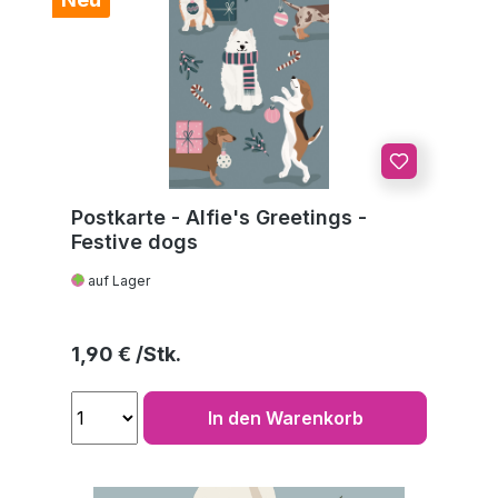
Postkarte - Alfie's Greetings -
Festive dogs
auf Lager
Regulärer Preis:
1,90 €
In den Warenkorb