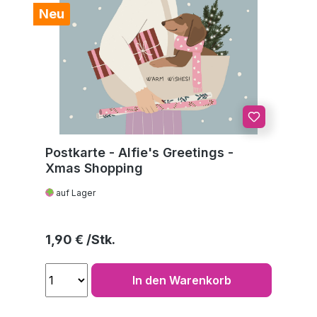
Neu
Postkarte - Alfie's Greetings -
Xmas Shopping
auf Lager
Regulärer Preis:
1,90 €
In den Warenkorb