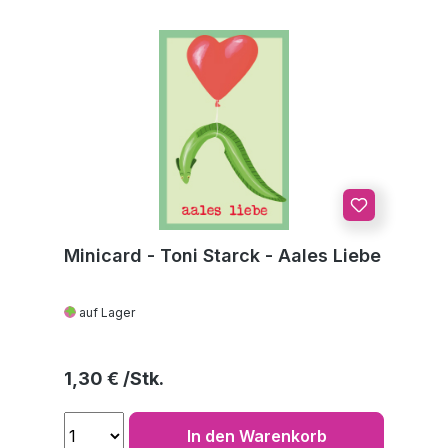
Minicard - Toni Starck - Aales Liebe
auf Lager
Regulärer Preis:
1,30 €
In den Warenkorb