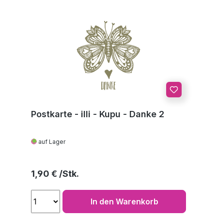
Postkarte - illi - Kupu - Danke 2
auf Lager
Regulärer Preis:
1,90 €
In den Warenkorb