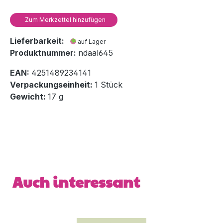
Zum Merkzettel hinzufügen
Lieferbarkeit:
auf Lager
Produktnummer:
ndaal645
EAN:
4251489234141
Verpackungseinheit:
1 Stück
Gewicht:
17 g
Produktgalerie überspringen
Auch interessant