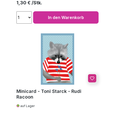
Regulärer Preis:
1,30 €
In den Warenkorb
Minicard - Toni Starck - Rudi
Racoon
auf Lager