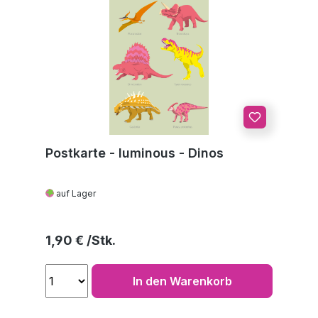
Postkarte - luminous - Dinos
auf Lager
Regulärer Preis:
1,90 €
In den Warenkorb