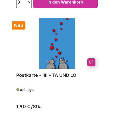
In den Warenkorb
Neu
Postkarte - illi - TA UND LO
auf Lager
Regulärer Preis:
1,90 €