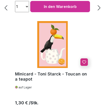
In den Warenkorb
Minicard - Toni Starck - Toucan on
a teapot
auf Lager
Regulärer Preis:
1,30 €