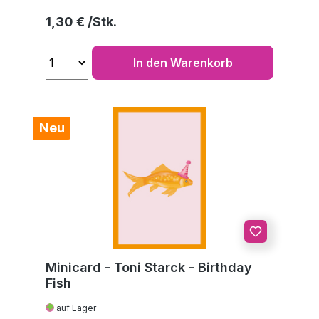
Regulärer Preis:
1,30 €
In den Warenkorb
Neu
Minicard - Toni Starck - Birthday
Fish
auf Lager