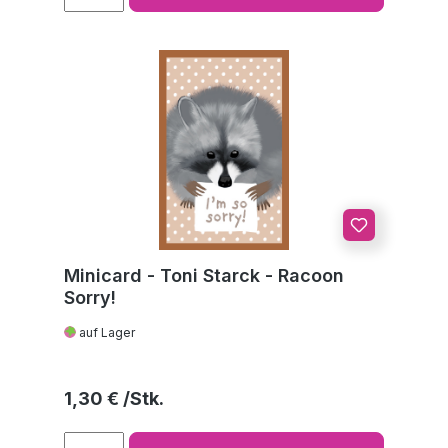
Minicard - Toni Starck - Racoon
Sorry!
auf Lager
Regulärer Preis:
1,30 €