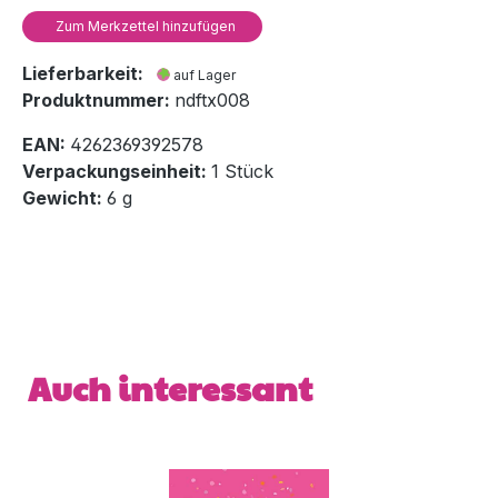
Zum Merkzettel hinzufügen
Lieferbarkeit:
auf Lager
Produktnummer:
ndftx008
EAN:
4262369392578
Verpackungseinheit:
1 Stück
Gewicht:
6 g
Produktgalerie überspringen
Auch interessant