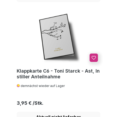
Klappkarte C6 - Toni Starck - Ast, In
stiller Anteilnahme
demnächst wieder auf Lager
Regulärer Preis:
3,95 €
Aktuell nicht lieferbar