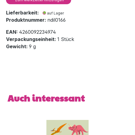
Lieferbarkeit:
auf Lager
Produktnummer:
ndil0166
EAN:
4260092234974
Verpackungseinheit:
1 Stück
Gewicht:
9 g
Produktgalerie überspringen
Auch interessant