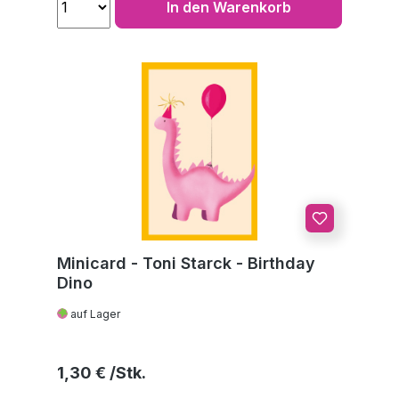
In den Warenkorb
Minicard - Toni Starck - Birthday
Dino
auf Lager
Regulärer Preis:
1,30 €