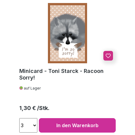
Minicard - Toni Starck - Racoon
Sorry!
auf Lager
Regulärer Preis:
1,30 €
In den Warenkorb