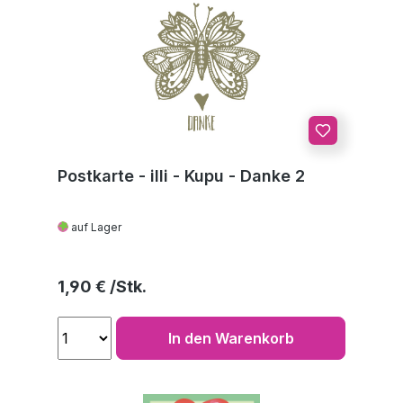
Postkarte - illi - Kupu - Danke 2
auf Lager
Regulärer Preis:
1,90 €
In den Warenkorb