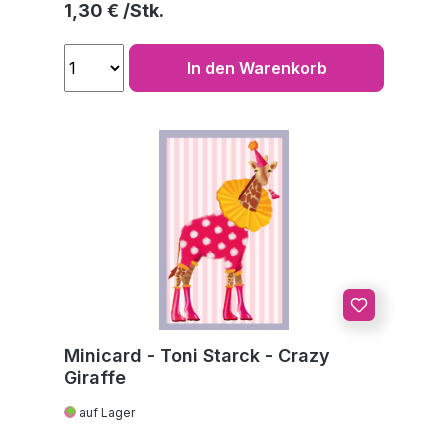
Regulärer Preis:
1,30 €
In den Warenkorb
Minicard - Toni Starck - Crazy
Giraffe
auf Lager