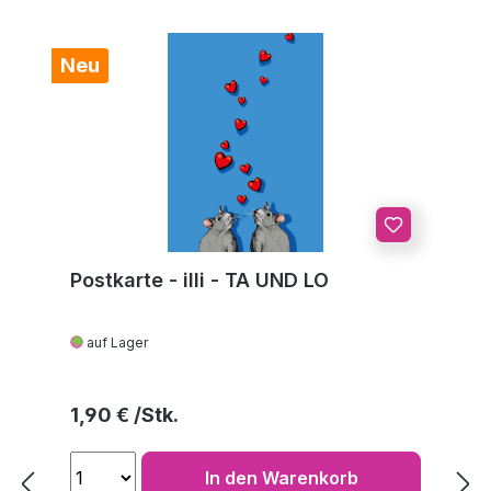
Neu
Postkarte - illi - TA UND LO
auf Lager
Regulärer Preis:
1,90 €
In den Warenkorb