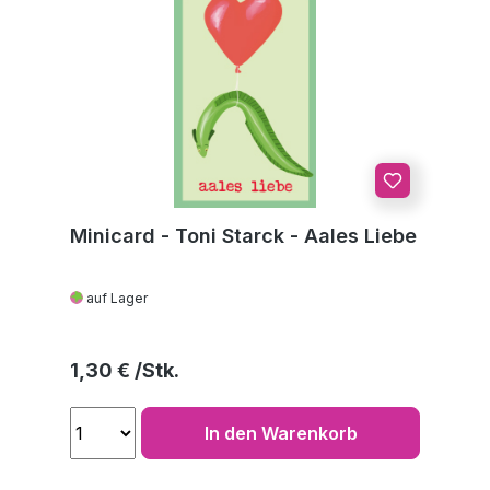
Minicard - Toni Starck - Aales Liebe
auf Lager
Regulärer Preis:
1,30 €
In den Warenkorb