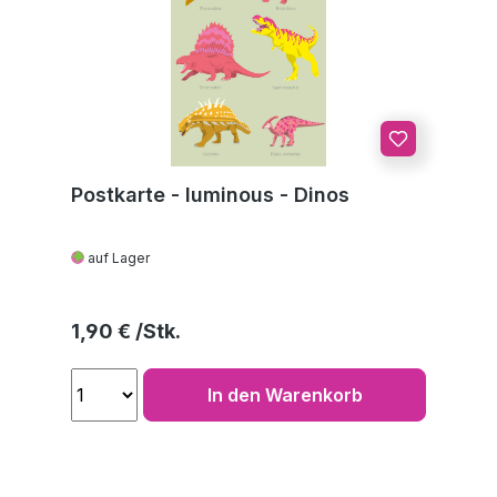
Postkarte - luminous - Dinos
auf Lager
Regulärer Preis:
1,90 €
In den Warenkorb