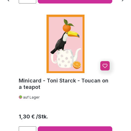
Minicard - Toni Starck - Toucan on
a teapot
auf Lager
Regulärer Preis:
1,30 €