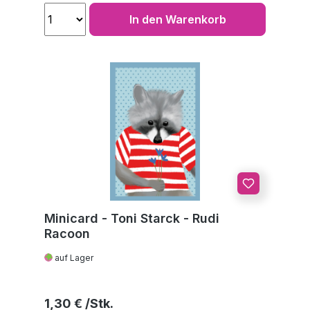
In den Warenkorb
Minicard - Toni Starck - Rudi
Racoon
auf Lager
Regulärer Preis:
1,30 €