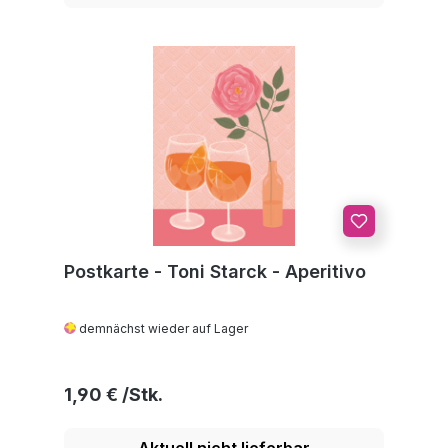
Postkarte - Toni Starck - Aperitivo
demnächst wieder auf Lager
Regulärer Preis:
1,90 €
Aktuell nicht lieferbar