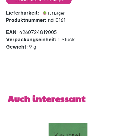
Lieferbarkeit:
auf Lager
Produktnummer:
ndil0161
EAN:
4260724819005
Verpackungseinheit:
1 Stück
Gewicht:
9 g
Produktgalerie überspringen
Auch interessant