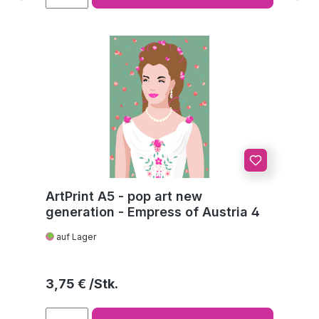
ArtPrint A5 - pop art new
generation - Empress of Austria 4
auf Lager
Regulärer Preis:
3,75 €