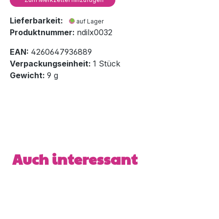
Lieferbarkeit:
auf Lager
Produktnummer:
ndilx0032
EAN:
4260647936889
Verpackungseinheit:
1 Stück
Gewicht:
9 g
Produktgalerie überspringen
Auch interessant