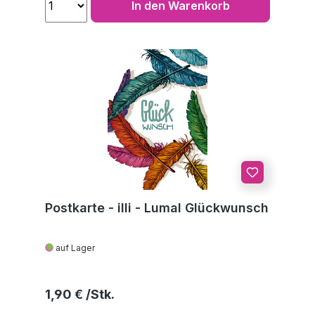
In den Warenkorb
Postkarte - illi - Lumal Glückwunsch
auf Lager
Regulärer Preis:
1,90 €