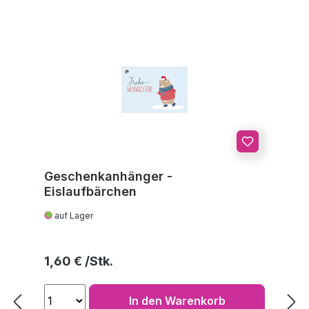
Geschenkanhänger -
Eislaufbärchen
auf Lager
Regulärer Preis:
1,60 €
In den Warenkorb