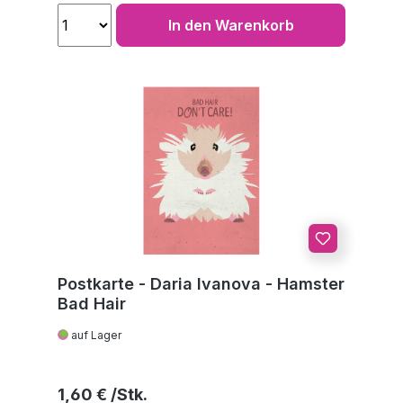
In den Warenkorb
Postkarte - Daria Ivanova - Hamster
Bad Hair
auf Lager
Regulärer Preis:
1,60 €