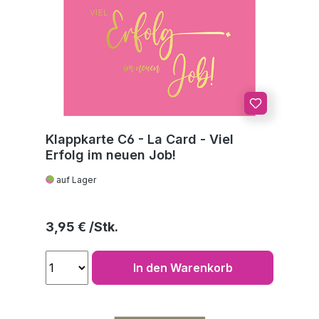
Klappkarte C6 - La Card - Viel
Erfolg im neuen Job!
auf Lager
Regulärer Preis:
3,95 €
In den Warenkorb