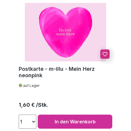
Postkarte - m-illu - Mein Herz
neonpink
auf Lager
Regulärer Preis:
1,60 €
In den Warenkorb