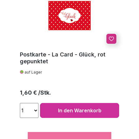
Postkarte - La Card - Glück, rot
gepunktet
auf Lager
Regulärer Preis:
1,60 €
In den Warenkorb