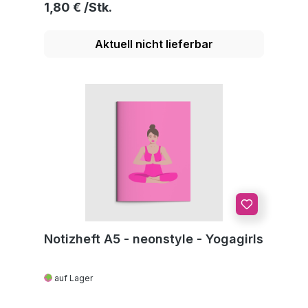
Regulärer Preis:
1,80 €
Aktuell nicht lieferbar
Notizheft A5 - neonstyle - Yogagirls
auf Lager