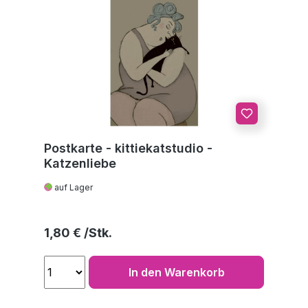
Postkarte - kittiekatstudio -
Katzenliebe
auf Lager
Regulärer Preis:
1,80 €
In den Warenkorb