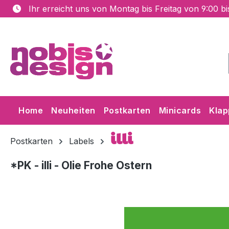
Ihr erreicht uns von Montag bis Freitag von 9:00 b
m Hauptinhalt springen
Zur Suche springen
Zur Hauptnavigation springen
Home
Neuheiten
Postkarten
Minicards
Klap
illi
Postkarten
Labels
*PK - illi - Olie Frohe Ostern
Bildergalerie überspringen