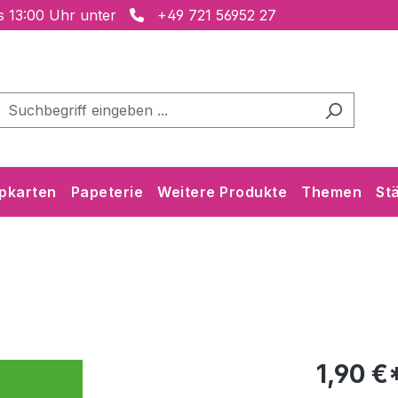
is 13:00 Uhr unter
+49 721 56952 27
pkarten
Papeterie
Weitere Produkte
Themen
St
1,90 €*