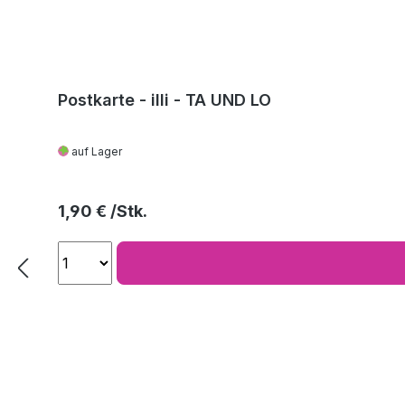
Postkarte - illi - TA UND LO
auf Lager
Regulärer Preis:
1,90 €