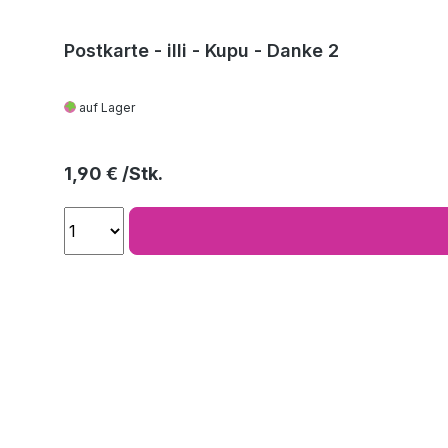
Postkarte - illi - Kupu - Danke 2
auf Lager
Regulärer Preis:
1,90 €