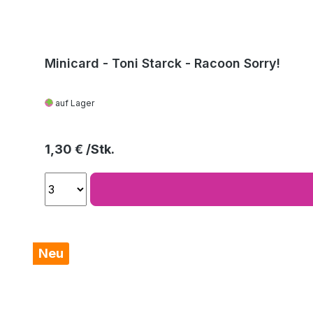
Minicard - Toni Starck - Racoon Sorry!
auf Lager
Regulärer Preis:
1,30 €
Neu