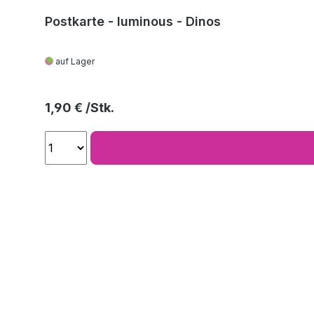
Postkarte - luminous - Dinos
auf Lager
Regulärer Preis:
1,90 €