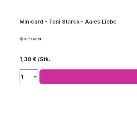
Minicard - Toni Starck - Aales Liebe
auf Lager
Regulärer Preis:
1,30 €