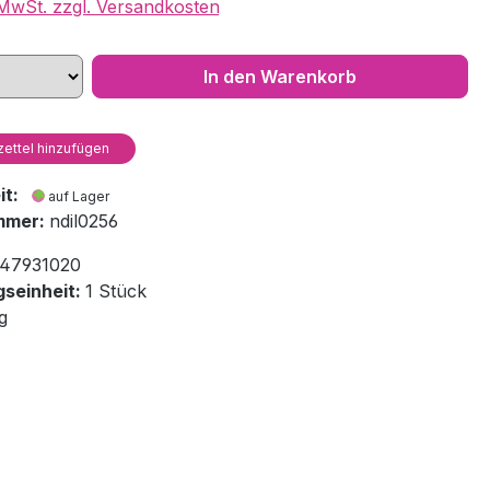
. MwSt. zzgl. Versandkosten
In den Warenkorb
ettel hinzufügen
eit:
auf Lager
mmer:
ndil0256
47931020
seinheit:
1 Stück
g