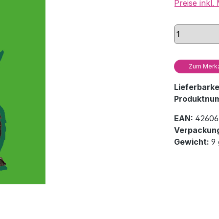
Preise inkl
Zum Merkz
Lieferbark
Produktnu
EAN:
42606
Verpackung
Gewicht:
9 