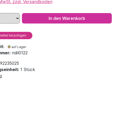
. MwSt. zzgl. Versandkosten
In den Warenkorb
ettel hinzufügen
eit:
auf Lager
mmer:
ndil0122
92235025
seinheit:
1 Stück
g