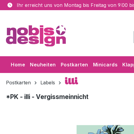
Ihr erreicht uns von Montag bis Freitag von 9:00 b
m Hauptinhalt springen
Zur Suche springen
Zur Hauptnavigation springen
Home
Neuheiten
Postkarten
Minicards
Klap
illi
Postkarten
Labels
*PK - illi - Vergissmeinnicht
Bildergalerie überspringen