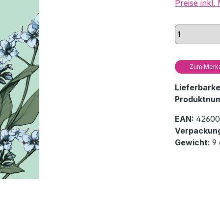
Preise inkl
Zum Merkz
Lieferbark
Produktnu
EAN:
42600
Verpackung
Gewicht:
9 