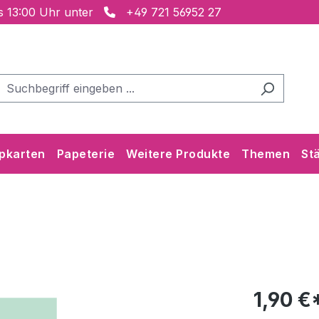
is 13:00 Uhr unter
+49 721 56952 27
pkarten
Papeterie
Weitere Produkte
Themen
St
1,90 €*