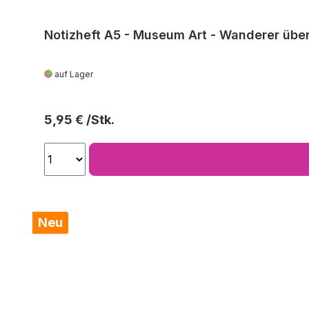
Notizheft A5 - Museum Art - Wanderer über
auf Lager
Regulärer Preis:
5,95 €
Neu