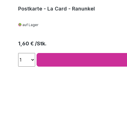
Postkarte - La Card - Ranunkel
auf Lager
Regulärer Preis:
1,60 €