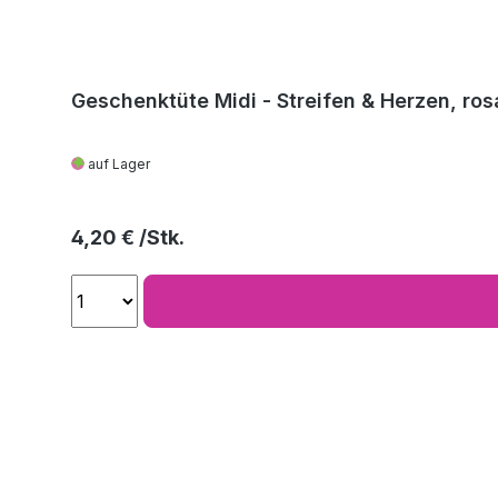
Geschenktüte Midi - Streifen & Herzen, ros
auf Lager
Regulärer Preis:
4,20 €