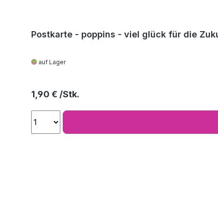
Postkarte - poppins - viel glück für die Zuk
auf Lager
Regulärer Preis:
1,90 €