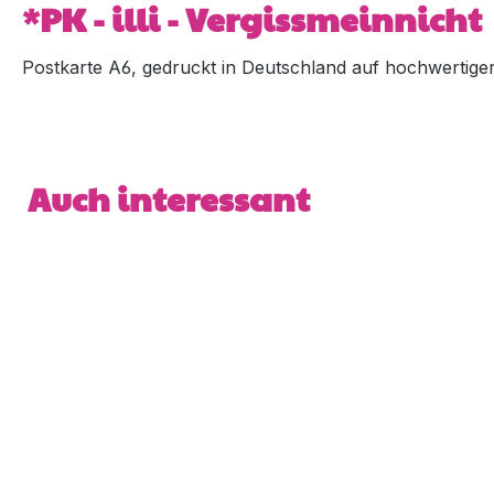
*PK - illi - Vergissmeinnicht
Postkarte A6, gedruckt in Deutschland auf hochwertiger 5
Produktgalerie überspringen
Auch interessant