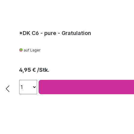
*DK C6 - pure - Gratulation
auf Lager
Regulärer Preis:
4,95 €