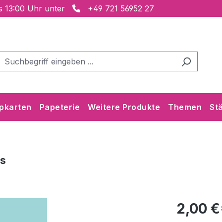
is 13:00 Uhr unter
+49 721 56952 27
pkarten
Papeterie
Weitere Produkte
Themen
St
is
2,00 €