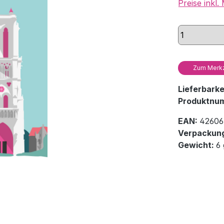
Preise inkl
Zum Merkz
Lieferbark
Produktnu
EAN:
42606
Verpackung
Gewicht:
6 