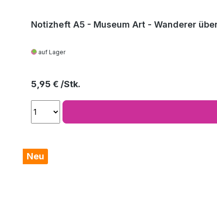
Notizheft A5 - Museum Art - Wanderer über
auf Lager
Regulärer Preis:
5,95 €
Neu