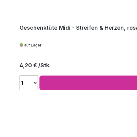
Geschenktüte Midi - Streifen & Herzen, ros
auf Lager
Regulärer Preis:
4,20 €