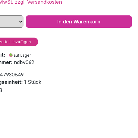
. MwSt. zzgl. Versandkosten
In den Warenkorb
ettel hinzufügen
eit:
auf Lager
mmer:
ndbv062
47930849
seinheit:
1 Stück
g