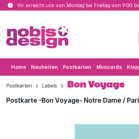
Ihr erreicht uns von Montag bis Freitag von 9:00 b
m Hauptinhalt springen
Zur Suche springen
Zur Hauptnavigation springen
Home
Neuheiten
Postkarten
Minicards
Klap
Bon Voyage
Postkarten
Labels
Postkarte -Bon Voyage- Notre Dame / Par
Bildergalerie überspringen