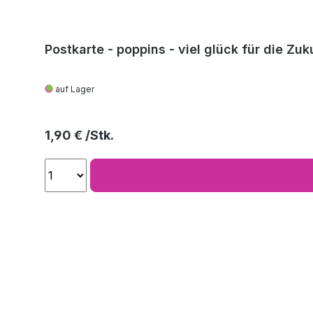
Postkarte - poppins - viel glück für die Zuk
auf Lager
Regulärer Preis:
1,90 €