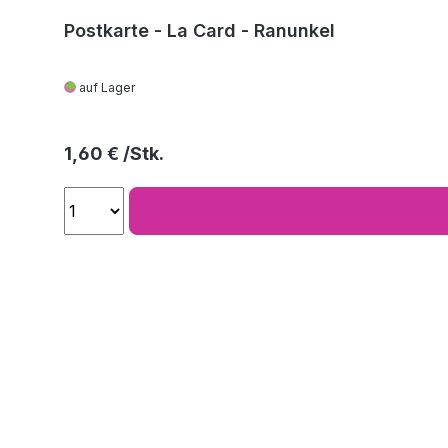
Postkarte - La Card - Ranunkel
auf Lager
Regulärer Preis:
1,60 €