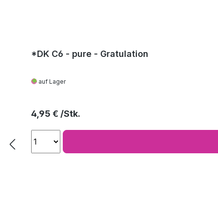
*DK C6 - pure - Gratulation
auf Lager
Regulärer Preis:
4,95 €