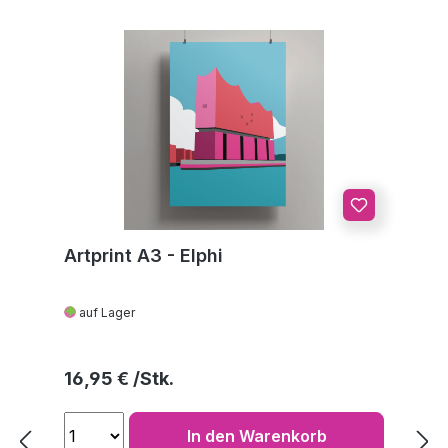
Artprint A3 - Elphi
auf Lager
Regulärer Preis:
16,95 €
In den Warenkorb