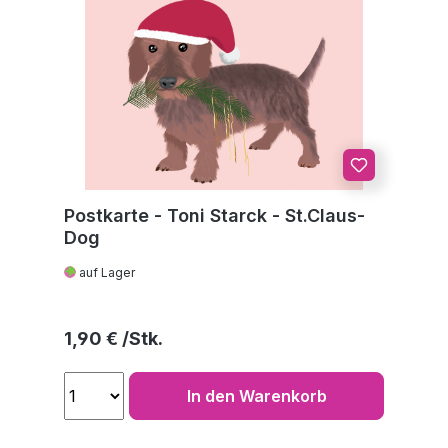
Postkarte - Toni Starck - St.Claus-
Dog
auf Lager
Regulärer Preis:
1,90 €
In den Warenkorb