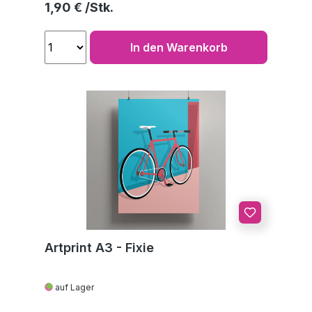
Regulärer Preis:
1,90 €
In den Warenkorb
Artprint A3 - Fixie
auf Lager