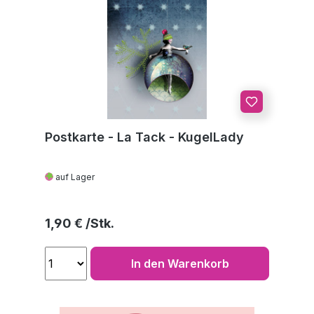
Postkarte - La Tack - KugelLady
auf Lager
Regulärer Preis:
1,90 €
In den Warenkorb