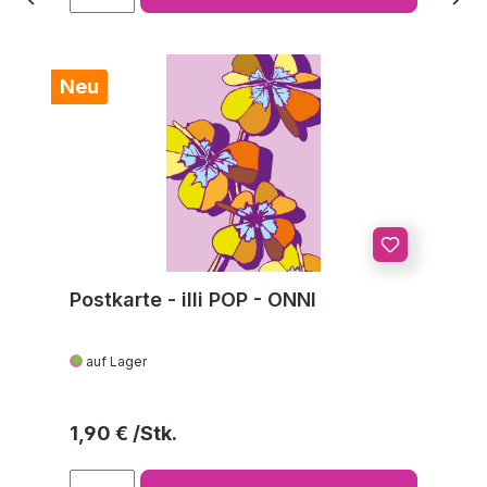
Neu
Postkarte - illi POP - ONNI
auf Lager
Regulärer Preis:
1,90 €