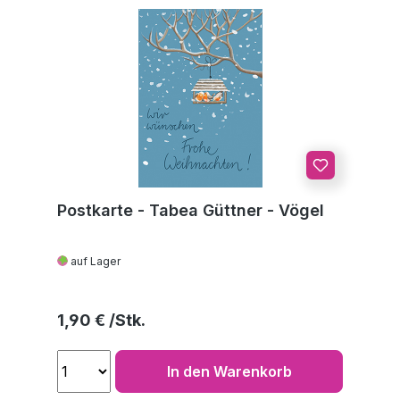
Postkarte - Tabea Güttner - Vögel
auf Lager
Regulärer Preis:
1,90 €
In den Warenkorb