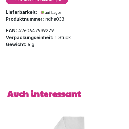
Lieferbarkeit:
auf Lager
Produktnummer:
ndha033
EAN:
4260647939279
Verpackungseinheit:
1 Stück
Gewicht:
6 g
Produktgalerie überspringen
Auch interessant