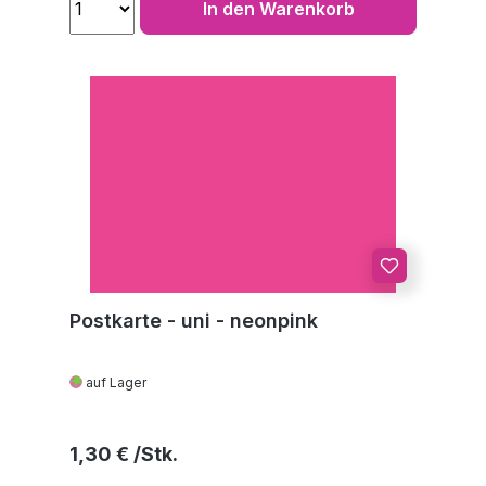
In den Warenkorb
Postkarte - uni - neonpink
auf Lager
Regulärer Preis:
1,30 €