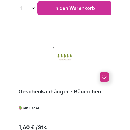
In den Warenkorb
Geschenkanhänger - Bäumchen
auf Lager
Regulärer Preis:
1,60 €