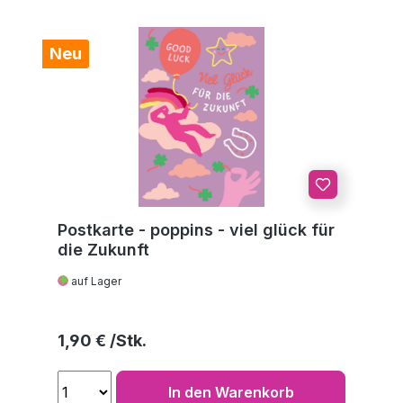
Neu
Postkarte - poppins - viel glück für
die Zukunft
auf Lager
Regulärer Preis:
1,90 €
In den Warenkorb