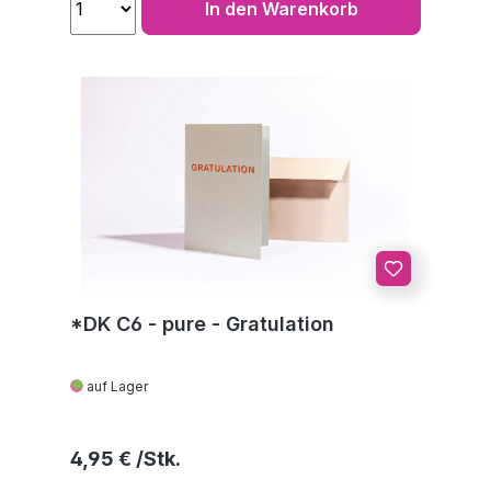
In den Warenkorb
*DK C6 - pure - Gratulation
auf Lager
Regulärer Preis:
4,95 €