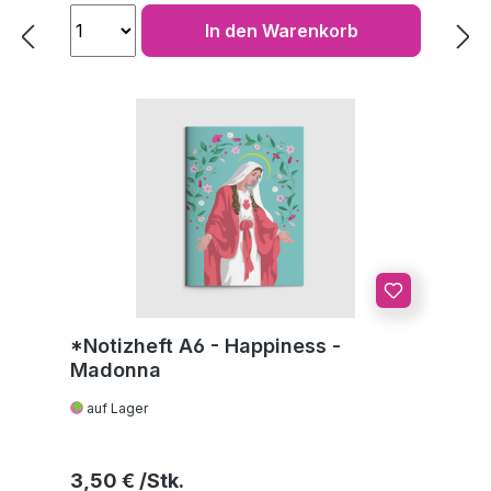
In den Warenkorb
*Notizheft A6 - Happiness -
Madonna
auf Lager
Regulärer Preis:
3,50 €