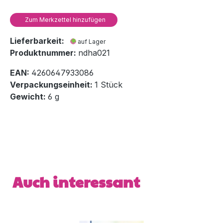
Zum Merkzettel hinzufügen
Lieferbarkeit:
auf Lager
Produktnummer:
ndha021
EAN:
4260647933086
Verpackungseinheit:
1 Stück
Gewicht:
6 g
Produktgalerie überspringen
Auch interessant