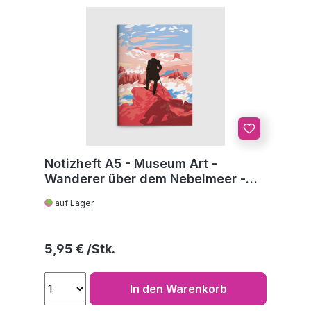
Notizheft A5 - Museum Art -
Wanderer über dem Nebelmeer -
C.D. Friedrich
auf Lager
Regulärer Preis:
5,95 €
In den Warenkorb