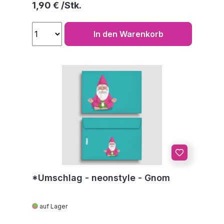
Regulärer Preis:
1,90 €
In den Warenkorb
*Umschlag - neonstyle - Gnom
auf Lager