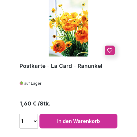
Postkarte - La Card - Ranunkel
auf Lager
Regulärer Preis:
1,60 €
In den Warenkorb