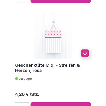
Geschenktüte Midi - Streifen &
Herzen, rosa
auf Lager
Regulärer Preis:
4,20 €