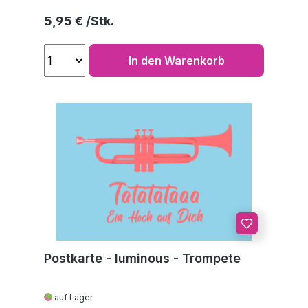
Regulärer Preis:
5,95 €
In den Warenkorb
Postkarte - luminous - Trompete
auf Lager