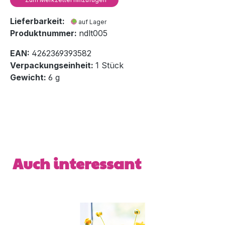
Lieferbarkeit:
auf Lager
Produktnummer:
ndlt005
EAN:
4262369393582
Verpackungseinheit:
1 Stück
Gewicht:
6 g
Produktgalerie überspringen
Auch interessant