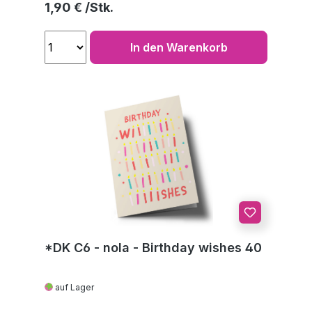
Regulärer Preis:
1,90 €
In den Warenkorb
*DK C6 - nola - Birthday wishes 40
auf Lager