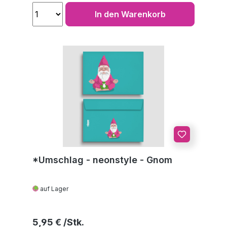
In den Warenkorb
*Umschlag - neonstyle - Gnom
auf Lager
Regulärer Preis:
5,95 €