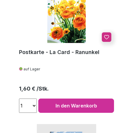
Postkarte - La Card - Ranunkel
auf Lager
Regulärer Preis:
1,60 €
In den Warenkorb