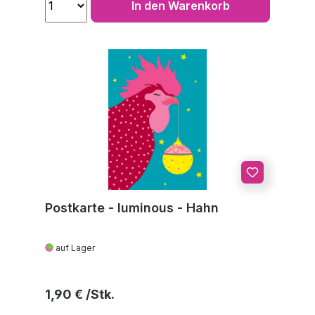
In den Warenkorb
Postkarte - luminous - Hahn
auf Lager
Regulärer Preis:
1,90 €