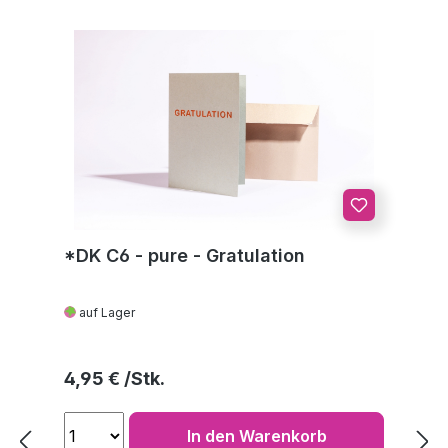
*DK C6 - pure - Gratulation
auf Lager
Regulärer Preis:
4,95 €
In den Warenkorb