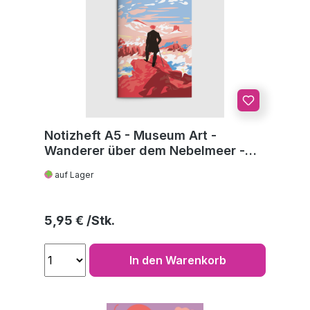
Notizheft A5 - Museum Art -
Wanderer über dem Nebelmeer -
C.D. Friedrich
auf Lager
Regulärer Preis:
5,95 €
In den Warenkorb