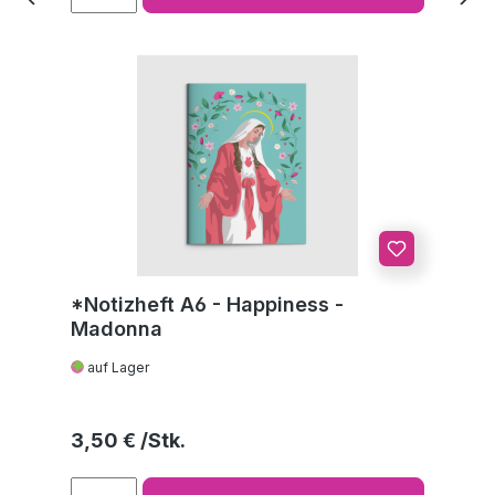
*Notizheft A6 - Happiness -
Madonna
auf Lager
Regulärer Preis:
3,50 €