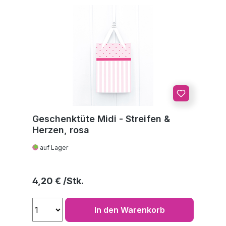
Geschenktüte Midi - Streifen &
Herzen, rosa
auf Lager
Regulärer Preis:
4,20 €
In den Warenkorb