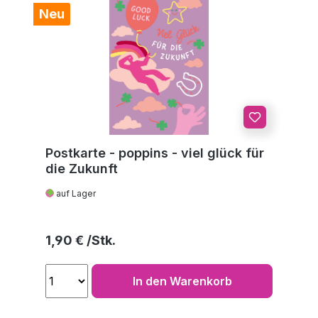
Neu
Postkarte - poppins - viel glück für
die Zukunft
auf Lager
Regulärer Preis:
1,90 €
In den Warenkorb