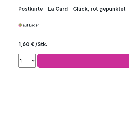
Postkarte - La Card - Glück, rot gepunktet
auf Lager
Regulärer Preis:
1,60 €