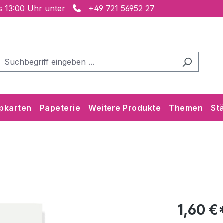
is 13:00 Uhr unter
+49 721 56952 27
pkarten
Papeterie
Weitere Produkte
Themen
St
1,60 €*