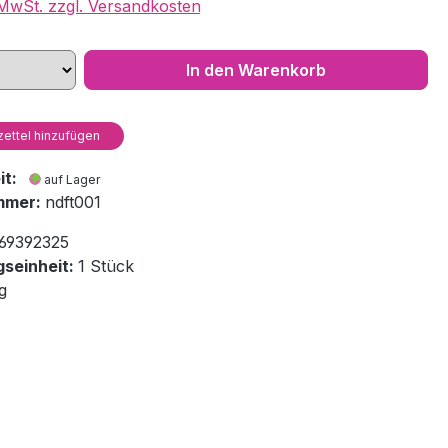
. MwSt. zzgl. Versandkosten
In den Warenkorb
ettel hinzufügen
eit:
auf Lager
mmer:
ndft001
69392325
seinheit:
1 Stück
g