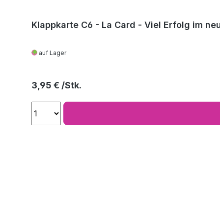
Klappkarte C6 - La Card - Viel Erfolg im ne
auf Lager
Regulärer Preis:
3,95 €