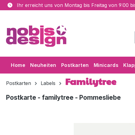
Ihr erreicht uns von Montag bis Freitag von 9:00 b
m Hauptinhalt springen
Zur Suche springen
Zur Hauptnavigation springen
Home
Neuheiten
Postkarten
Minicards
Klap
Familytree
Postkarten
Labels
Postkarte - familytree - Pommesliebe
Bildergalerie überspringen