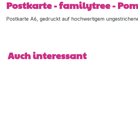
Postkarte - familytree - Po
Postkarte A6, gedruckt auf hochwertigem ungestrichenem
Produktgalerie überspringen
Auch interessant