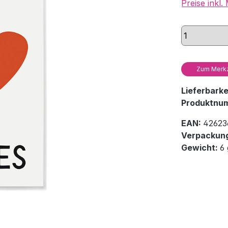
Preise inkl
Zum Merkz
Lieferbark
Produktnu
EAN:
42623
Verpackung
Gewicht:
6 