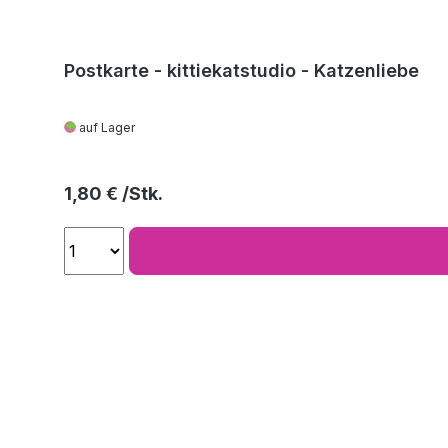
Postkarte - kittiekatstudio - Katzenliebe
auf Lager
Regulärer Preis:
1,80 €