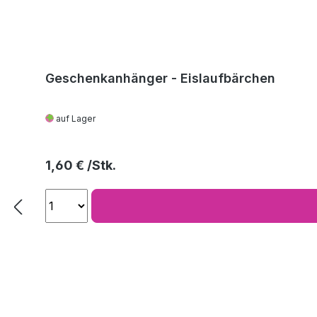
Geschenkanhänger - Eislaufbärchen
auf Lager
Regulärer Preis:
1,60 €