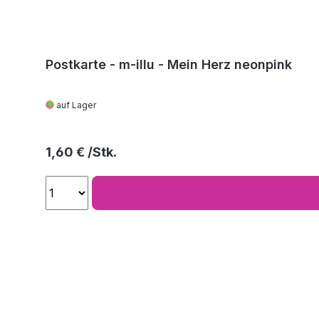
Postkarte - m-illu - Mein Herz neonpink
auf Lager
Regulärer Preis:
1,60 €