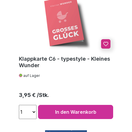
Klappkarte C6 - typestyle - Kleines
Wunder
auf Lager
Regulärer Preis:
3,95 €
In den Warenkorb