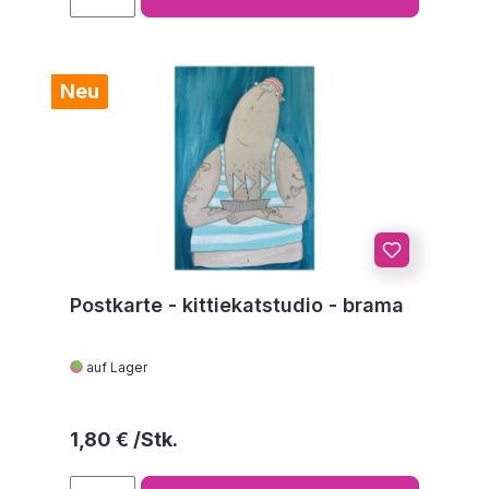
Neu
Postkarte - kittiekatstudio - brama
auf Lager
Regulärer Preis:
1,80 €