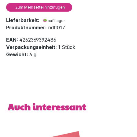
Zum Merkzettel hinzufügen
Lieferbarkeit:
auf Lager
Produktnummer:
ndft017
EAN:
4262369392486
Verpackungseinheit:
1 Stück
Gewicht:
6 g
Produktgalerie überspringen
Auch interessant