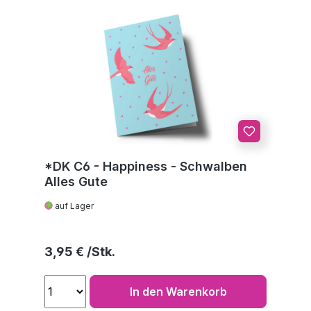
*DK C6 - Happiness - Schwalben
Alles Gute
auf Lager
Regulärer Preis:
3,95 €
In den Warenkorb