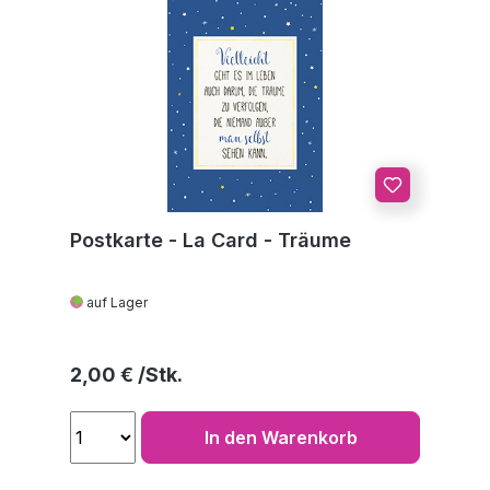
Postkarte - La Card - Träume
auf Lager
Regulärer Preis:
2,00 €
In den Warenkorb