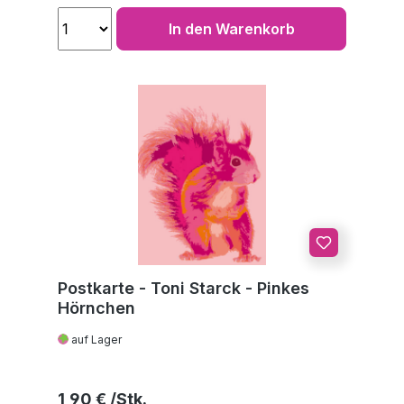
In den Warenkorb
Postkarte - Toni Starck - Pinkes
Hörnchen
auf Lager
Regulärer Preis:
1,90 €