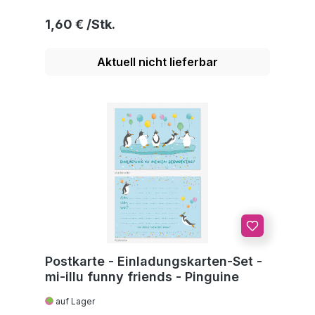
Regulärer Preis:
1,60 €
Aktuell nicht lieferbar
Postkarte - Einladungskarten-Set -
mi-illu funny friends - Pinguine
auf Lager