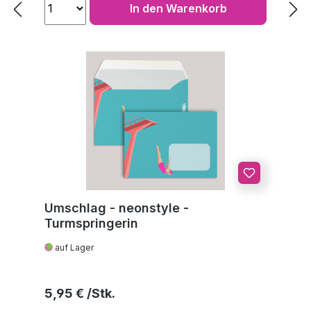
In den Warenkorb
Umschlag - neonstyle -
Turmspringerin
auf Lager
Regulärer Preis:
5,95 €