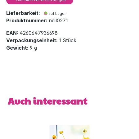
Lieferbarkeit:
auf Lager
Produktnummer:
ndil0271
EAN:
4260647936698
Verpackungseinheit:
1 Stück
Gewicht:
9 g
Produktgalerie überspringen
Auch interessant