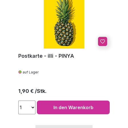
Postkarte - illi - PINYA
auf Lager
Regulärer Preis:
1,90 €
In den Warenkorb