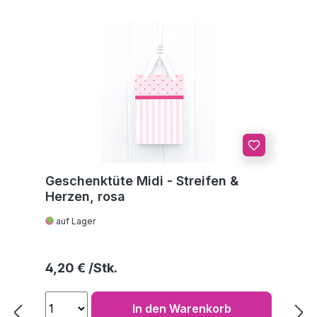
Geschenktüte Midi - Streifen &
Herzen, rosa
auf Lager
Regulärer Preis:
4,20 €
In den Warenkorb