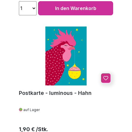
In den Warenkorb
Postkarte - luminous - Hahn
auf Lager
Regulärer Preis:
1,90 €