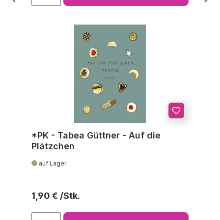
*PK - Tabea Güttner - Auf die
Plätzchen
auf Lager
Regulärer Preis:
1,90 €