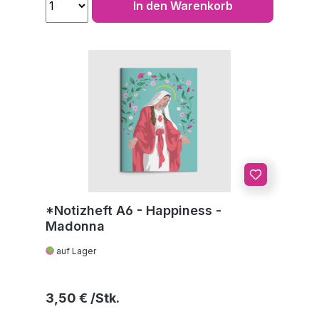
In den Warenkorb
*Notizheft A6 - Happiness -
Madonna
auf Lager
Regulärer Preis:
3,50 €