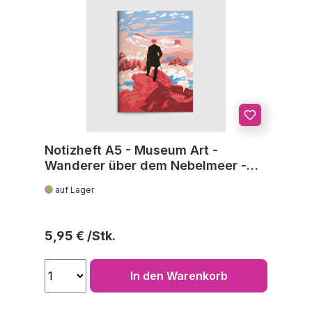
Notizheft A5 - Museum Art -
Wanderer über dem Nebelmeer -
C.D. Friedrich
auf Lager
Regulärer Preis:
5,95 €
In den Warenkorb