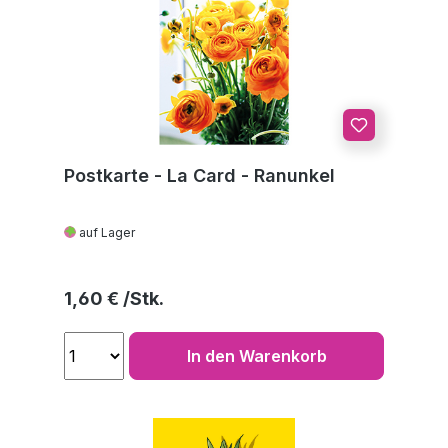
Postkarte - La Card - Ranunkel
auf Lager
Regulärer Preis:
1,60 €
In den Warenkorb