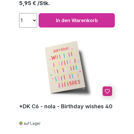
Regulärer Preis:
5,95 €
In den Warenkorb
*DK C6 - nola - Birthday wishes 40
auf Lager