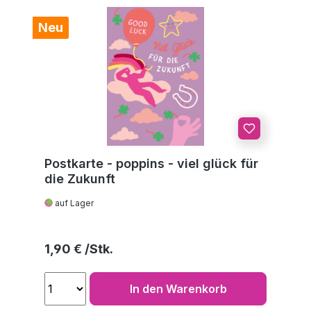
Neu
Postkarte - poppins - viel glück für
die Zukunft
auf Lager
Regulärer Preis:
1,90 €
In den Warenkorb