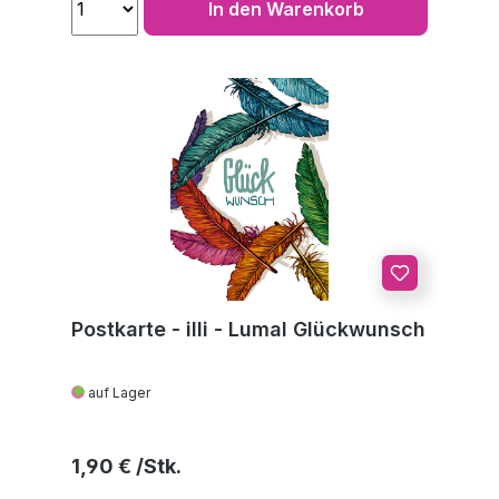
In den Warenkorb
Postkarte - illi - Lumal Glückwunsch
auf Lager
Regulärer Preis:
1,90 €