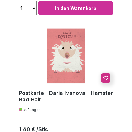
In den Warenkorb
Postkarte - Daria Ivanova - Hamster
Bad Hair
auf Lager
Regulärer Preis:
1,60 €