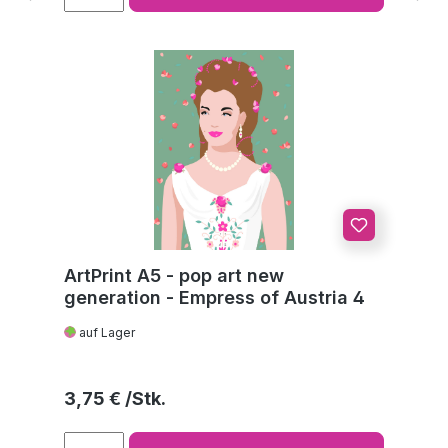
ArtPrint A5 - pop art new
generation - Empress of Austria 4
auf Lager
Regulärer Preis:
3,75 €