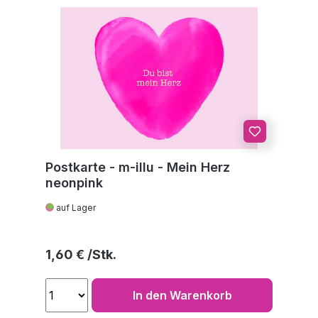
Postkarte - m-illu - Mein Herz
neonpink
auf Lager
Regulärer Preis:
1,60 €
In den Warenkorb