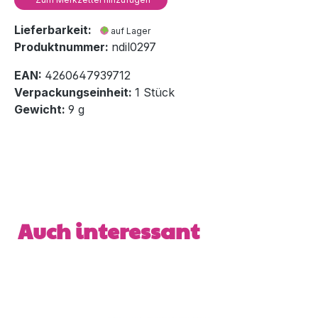
Lieferbarkeit:
auf Lager
Produktnummer:
ndil0297
EAN:
4260647939712
Verpackungseinheit:
1 Stück
Gewicht:
9 g
Produktgalerie überspringen
Auch interessant