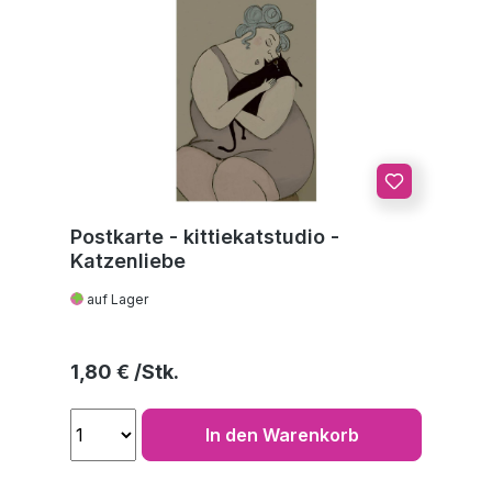
Postkarte - kittiekatstudio -
Katzenliebe
auf Lager
Regulärer Preis:
1,80 €
In den Warenkorb