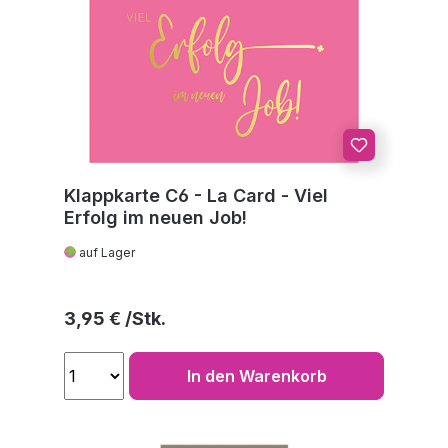
Klappkarte C6 - La Card - Viel
Erfolg im neuen Job!
auf Lager
Regulärer Preis:
3,95 €
In den Warenkorb