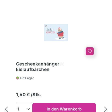
Geschenkanhänger -
Eislaufbärchen
auf Lager
Regulärer Preis:
1,60 €
In den Warenkorb