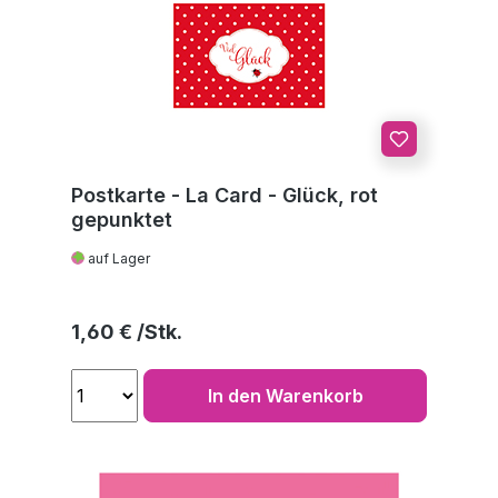
Postkarte - La Card - Glück, rot
gepunktet
auf Lager
Regulärer Preis:
1,60 €
In den Warenkorb