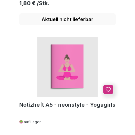
Regulärer Preis:
1,80 €
Aktuell nicht lieferbar
Notizheft A5 - neonstyle - Yogagirls
auf Lager