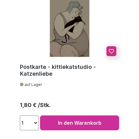
Postkarte - kittiekatstudio -
Katzenliebe
auf Lager
Regulärer Preis:
1,80 €
In den Warenkorb