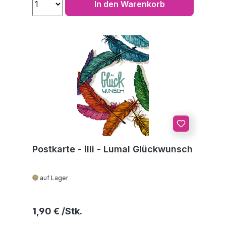
In den Warenkorb
Postkarte - illi - Lumal Glückwunsch
auf Lager
Regulärer Preis:
1,90 €