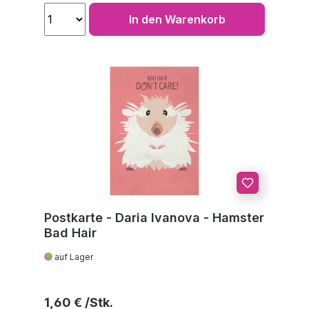
In den Warenkorb
Postkarte - Daria Ivanova - Hamster
Bad Hair
auf Lager
Regulärer Preis:
1,60 €