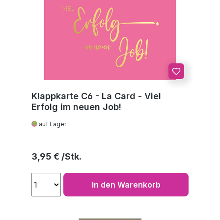
Klappkarte C6 - La Card - Viel
Erfolg im neuen Job!
auf Lager
Regulärer Preis:
3,95 €
In den Warenkorb