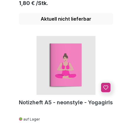
Regulärer Preis:
1,80 €
Aktuell nicht lieferbar
Notizheft A5 - neonstyle - Yogagirls
auf Lager