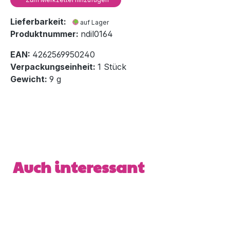
Lieferbarkeit:
auf Lager
Produktnummer:
ndil0164
EAN:
4262569950240
Verpackungseinheit:
1 Stück
Gewicht:
9 g
Produktgalerie überspringen
Auch interessant