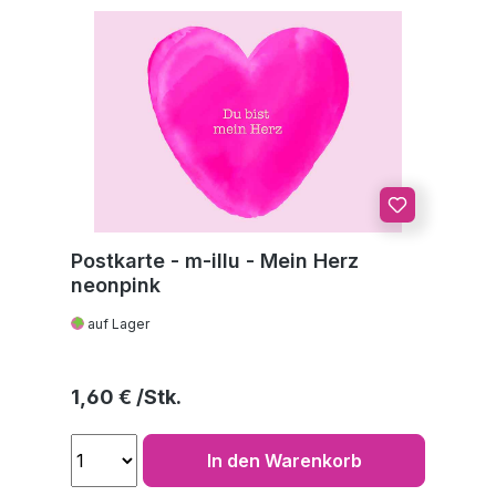
Postkarte - m-illu - Mein Herz
neonpink
auf Lager
Regulärer Preis:
1,60 €
In den Warenkorb