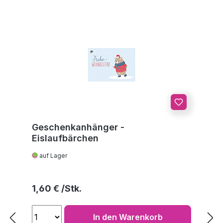
Geschenkanhänger -
Eislaufbärchen
auf Lager
Regulärer Preis:
1,60 €
In den Warenkorb