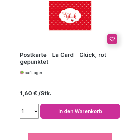
Postkarte - La Card - Glück, rot
gepunktet
auf Lager
Regulärer Preis:
1,60 €
In den Warenkorb