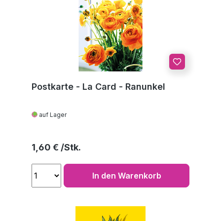
Postkarte - La Card - Ranunkel
auf Lager
Regulärer Preis:
1,60 €
In den Warenkorb