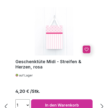
Geschenktüte Midi - Streifen &
Herzen, rosa
auf Lager
Regulärer Preis:
4,20 €
In den Warenkorb