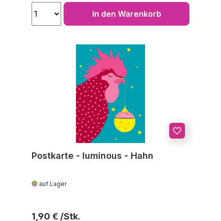
In den Warenkorb
Postkarte - luminous - Hahn
auf Lager
Regulärer Preis:
1,90 €