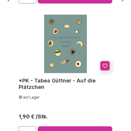
*PK - Tabea Güttner - Auf die
Plätzchen
auf Lager
Regulärer Preis:
1,90 €