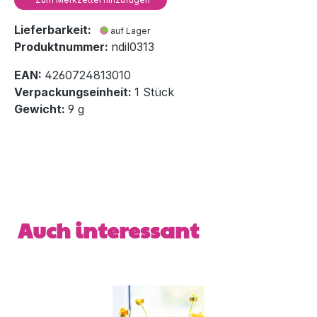
Lieferbarkeit:
auf Lager
Produktnummer:
ndil0313
EAN:
4260724813010
Verpackungseinheit:
1 Stück
Gewicht:
9 g
Produktgalerie überspringen
Auch interessant