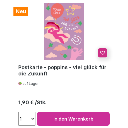
Neu
Postkarte - poppins - viel glück für
die Zukunft
auf Lager
Regulärer Preis:
1,90 €
In den Warenkorb