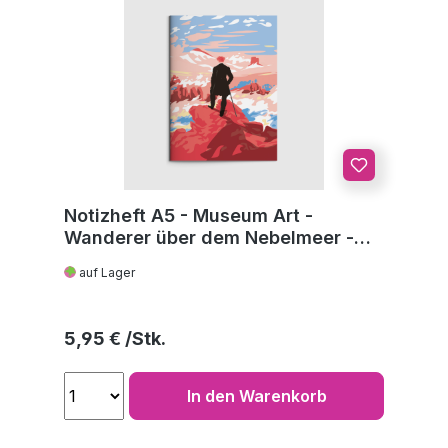
Notizheft A5 - Museum Art -
Wanderer über dem Nebelmeer -
C.D. Friedrich
auf Lager
Regulärer Preis:
5,95 €
In den Warenkorb