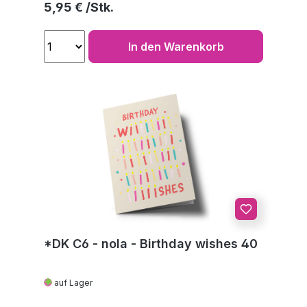
Regulärer Preis:
5,95 €
In den Warenkorb
*DK C6 - nola - Birthday wishes 40
auf Lager