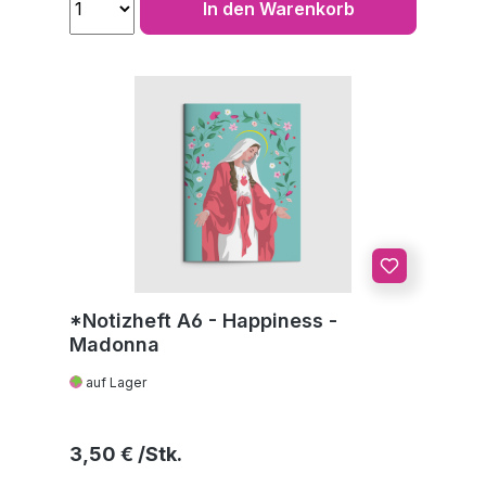
In den Warenkorb
*Notizheft A6 - Happiness -
Madonna
auf Lager
Regulärer Preis:
3,50 €