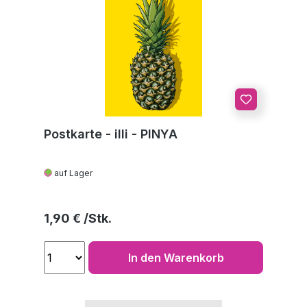
Postkarte - illi - PINYA
auf Lager
Regulärer Preis:
1,90 €
In den Warenkorb