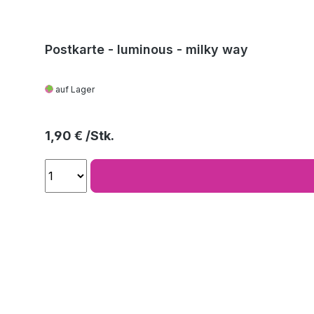
Postkarte - luminous - milky way
auf Lager
Regulärer Preis:
1,90 €