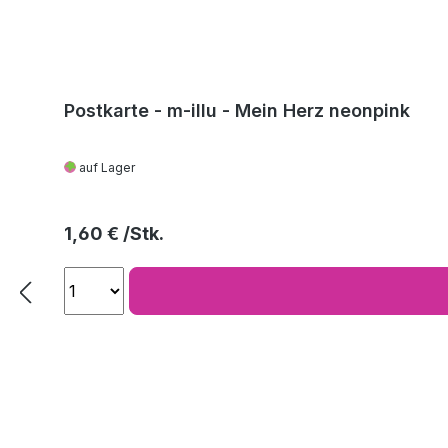
Postkarte - m-illu - Mein Herz neonpink
auf Lager
Regulärer Preis:
1,60 €