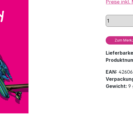
Preise inkl
Zum Merkz
Lieferbark
Produktnu
EAN:
42606
Verpackung
Gewicht:
9 