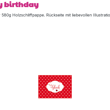
py birthday
80g Holzschliffpappe. Rückseite mit liebevollen Illustratio