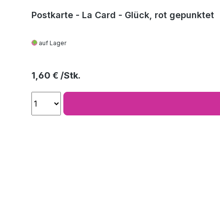
Postkarte - La Card - Glück, rot gepunktet
auf Lager
Regulärer Preis:
1,60 €