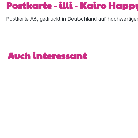
Postkarte - illi - Kairo Hap
Postkarte A6, gedruckt in Deutschland auf hochwertiger 5
Produktgalerie überspringen
Auch interessant