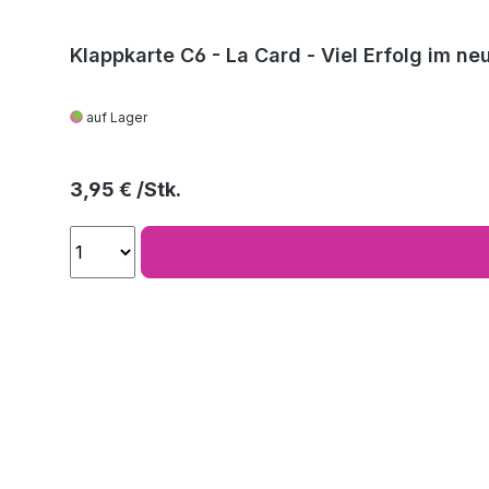
Klappkarte C6 - La Card - Viel Erfolg im ne
auf Lager
Regulärer Preis:
3,95 €