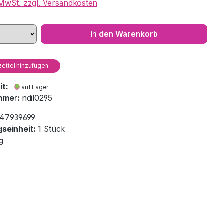
. MwSt. zzgl. Versandkosten
In den Warenkorb
ettel hinzufügen
eit:
auf Lager
mmer:
ndil0295
47939699
seinheit:
1 Stück
g