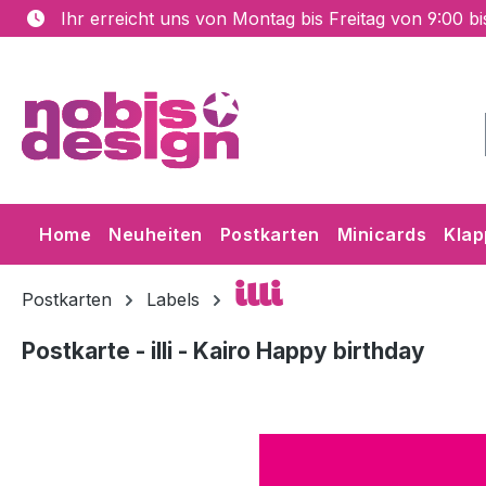
Ihr erreicht uns von Montag bis Freitag von 9:00 b
m Hauptinhalt springen
Zur Suche springen
Zur Hauptnavigation springen
Home
Neuheiten
Postkarten
Minicards
Klap
illi
Postkarten
Labels
Postkarte - illi - Kairo Happy birthday
Bildergalerie überspringen