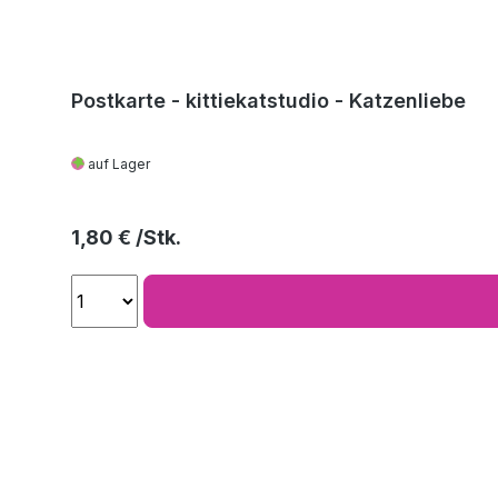
Postkarte - kittiekatstudio - Katzenliebe
auf Lager
Regulärer Preis:
1,80 €