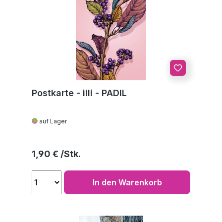
Postkarte - illi - PADIL
auf Lager
Regulärer Preis:
1,90 €
In den Warenkorb