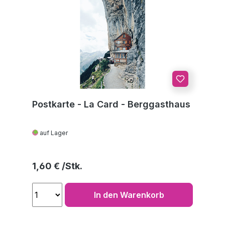
Postkarte - La Card - Berggasthaus
auf Lager
Regulärer Preis:
1,60 €
In den Warenkorb