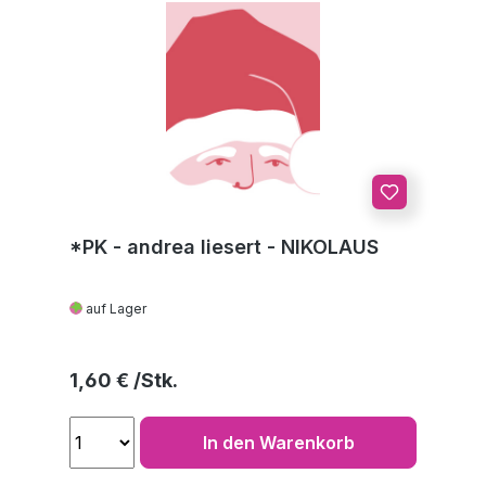
*PK - andrea liesert - NIKOLAUS
auf Lager
Regulärer Preis:
1,60 €
In den Warenkorb