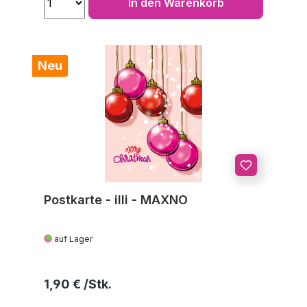
In den Warenkorb
Neu
Postkarte - illi - MAXNO
auf Lager
Regulärer Preis:
1,90 €