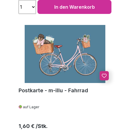
In den Warenkorb
Postkarte - m-illu - Fahrrad
auf Lager
Regulärer Preis:
1,60 €