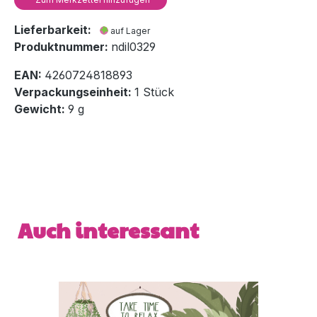
Lieferbarkeit:
auf Lager
Produktnummer:
ndil0329
EAN:
4260724818893
Verpackungseinheit:
1 Stück
Gewicht:
9 g
Produktgalerie überspringen
Auch interessant