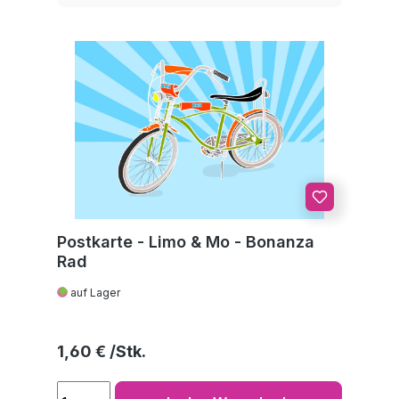
Postkarte - Limo & Mo - Bonanza
Rad
auf Lager
Regulärer Preis:
1,60 €