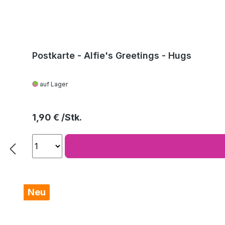
Postkarte - Alfie's Greetings - Hugs
auf Lager
Regulärer Preis:
1,90 €
Neu