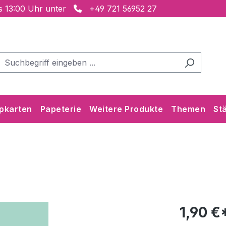
is 13:00 Uhr unter
+49 721 56952 27
pkarten
Papeterie
Weitere Produkte
Themen
St
1,90 €*