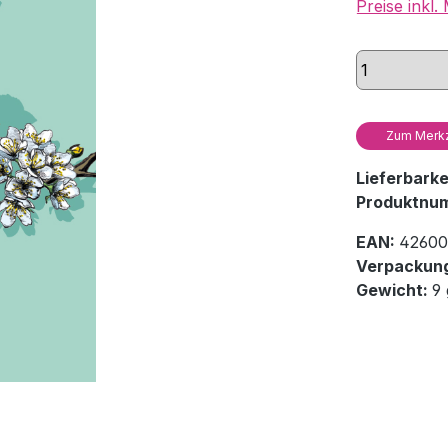
Preise inkl
Zum Merkz
Lieferbark
Produktnu
EAN:
42600
Verpackung
Gewicht:
9 