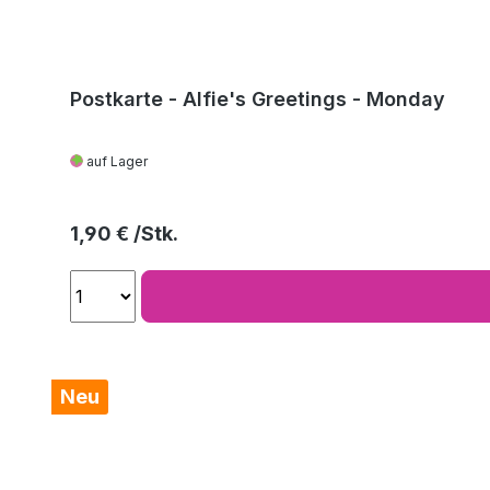
Postkarte - Alfie's Greetings - Monday
auf Lager
Regulärer Preis:
1,90 €
Neu