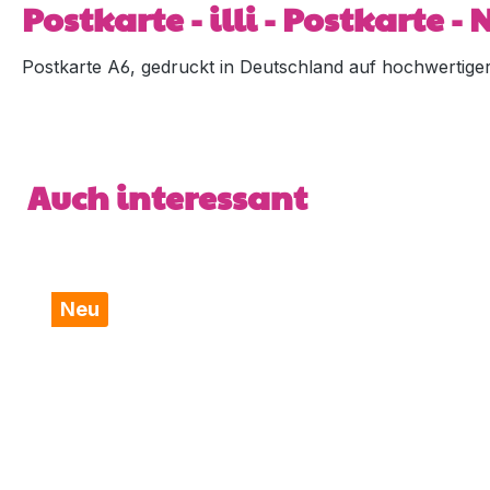
Postkarte - illi - Postkarte - N
Postkarte A6, gedruckt in Deutschland auf hochwertiger 5
Produktgalerie überspringen
Auch interessant
Neu