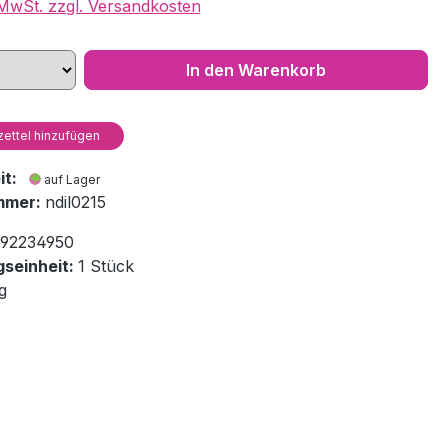
. MwSt. zzgl. Versandkosten
In den Warenkorb
ettel hinzufügen
eit:
auf Lager
mmer:
ndil0215
92234950
seinheit:
1 Stück
g