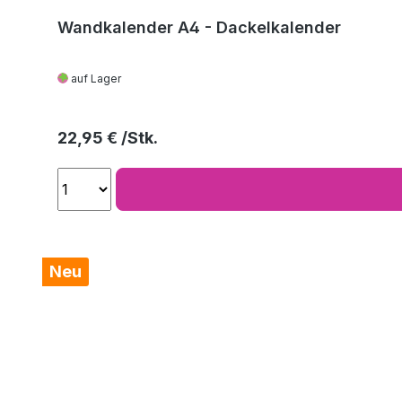
Wandkalender A4 - Dackelkalender
auf Lager
Regulärer Preis:
22,95 €
Neu