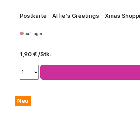
Postkarte - Alfie's Greetings - Xmas Shopp
auf Lager
Regulärer Preis:
1,90 €
Neu