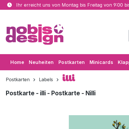
Ihr erreicht uns von Montag bis Freitag von 9:00 b
m Hauptinhalt springen
Zur Suche springen
Zur Hauptnavigation springen
Home
Neuheiten
Postkarten
Minicards
Klap
illi
Postkarten
Labels
Postkarte - illi - Postkarte - Nilli
Bildergalerie überspringen