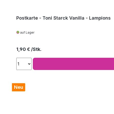
Postkarte - Toni Starck Vanilla - Lampions
auf Lager
Regulärer Preis:
1,90 €
Neu