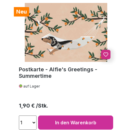
Neu
Postkarte - Alfie's Greetings -
Summertime
auf Lager
Regulärer Preis:
1,90 €
In den Warenkorb