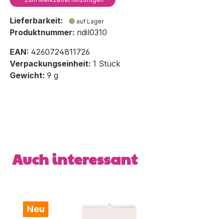
Lieferbarkeit:
auf Lager
Produktnummer:
ndil0310
EAN:
4260724811726
Verpackungseinheit:
1 Stück
Gewicht:
9 g
Produktgalerie überspringen
Auch interessant
Neu