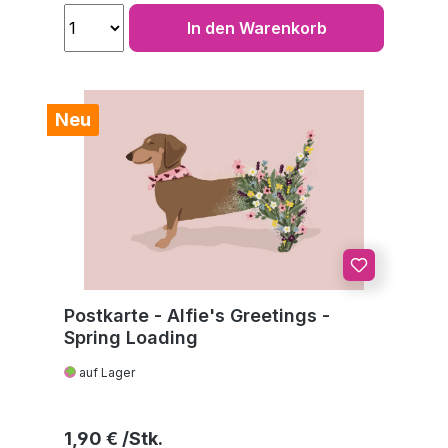
In den Warenkorb
Neu
Postkarte - Alfie's Greetings -
Spring Loading
auf Lager
Regulärer Preis:
1,90 €