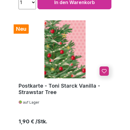
In den Warenkorb
Neu
Postkarte - Toni Starck Vanilla -
Strawstar Tree
auf Lager
Regulärer Preis:
1,90 €