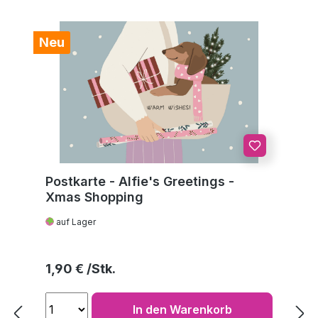
Neu
Postkarte - Alfie's Greetings -
Xmas Shopping
auf Lager
Regulärer Preis:
1,90 €
In den Warenkorb