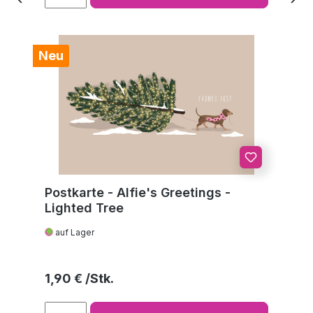
Neu
Postkarte - Alfie's Greetings -
Lighted Tree
auf Lager
Regulärer Preis:
1,90 €