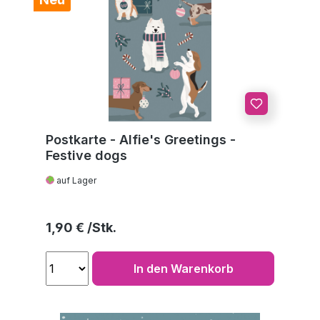
Postkarte - Alfie's Greetings -
Festive dogs
auf Lager
Regulärer Preis:
1,90 €
In den Warenkorb