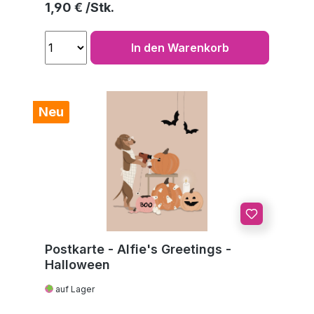
Regulärer Preis:
1,90 €
In den Warenkorb
Neu
Postkarte - Alfie's Greetings -
Halloween
auf Lager