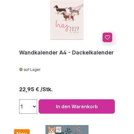
Wandkalender A4 - Dackelkalender
auf Lager
Regulärer Preis:
22,95 €
In den Warenkorb
Neu