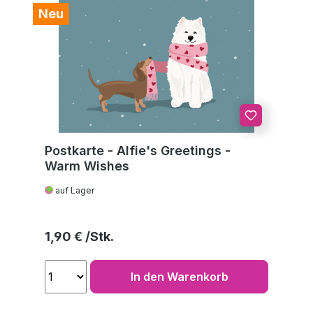
Neu
Postkarte - Alfie's Greetings -
Warm Wishes
auf Lager
Regulärer Preis:
1,90 €
In den Warenkorb