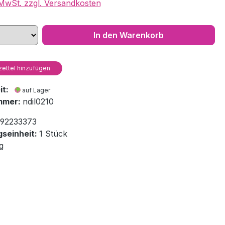
. MwSt. zzgl. Versandkosten
In den Warenkorb
ettel hinzufügen
eit:
auf Lager
mmer:
ndil0210
92233373
seinheit:
1 Stück
g