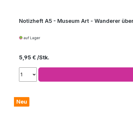
Notizheft A5 - Museum Art - Wanderer über
auf Lager
Regulärer Preis:
5,95 €
Neu