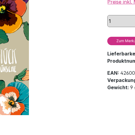
Preise inkl
Zum Merkz
Lieferbark
Produktnu
EAN:
42600
Verpackung
Gewicht:
9 