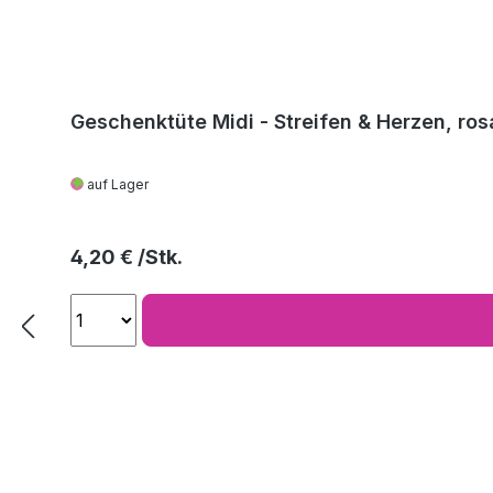
Geschenktüte Midi - Streifen & Herzen, ros
auf Lager
Regulärer Preis:
4,20 €