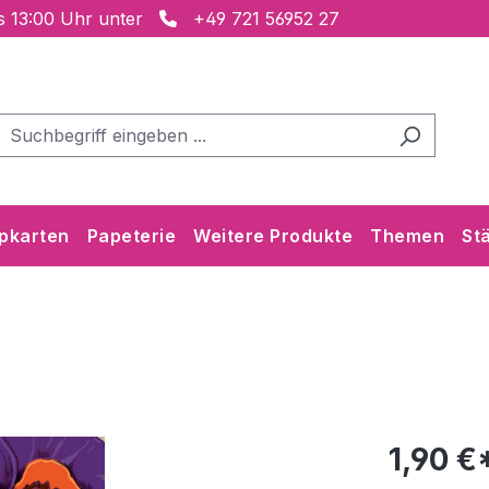
is 13:00 Uhr unter
+49 721 56952 27
pkarten
Papeterie
Weitere Produkte
Themen
St
1,90 €*