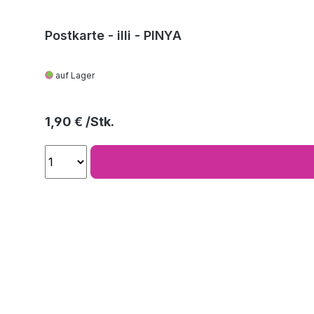
Postkarte - illi - PINYA
auf Lager
Regulärer Preis:
1,90 €