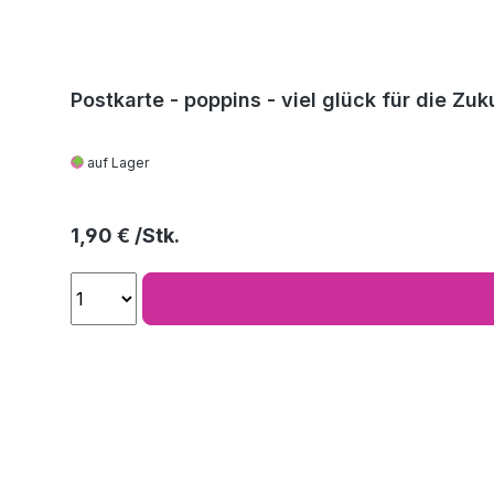
Postkarte - poppins - viel glück für die Zuk
auf Lager
Regulärer Preis:
1,90 €