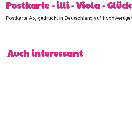
Postkarte - illi - Viola - Gl
Postkarte A6, gedruckt in Deutschland auf hochwertiger 5
Produktgalerie überspringen
Auch interessant