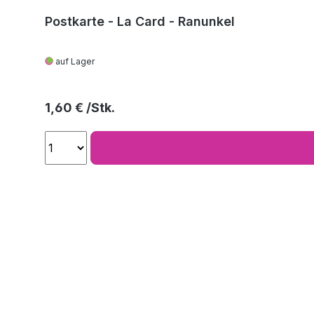
Postkarte - La Card - Ranunkel
auf Lager
Regulärer Preis:
1,60 €