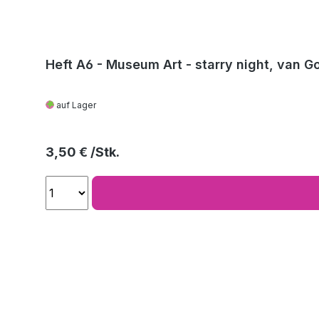
Heft A6 - Museum Art - starry night, van G
auf Lager
Regulärer Preis:
3,50 €