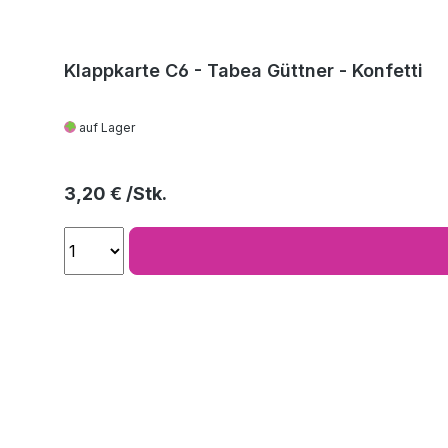
Klappkarte C6 - Tabea Güttner - Konfetti
auf Lager
Regulärer Preis:
3,20 €