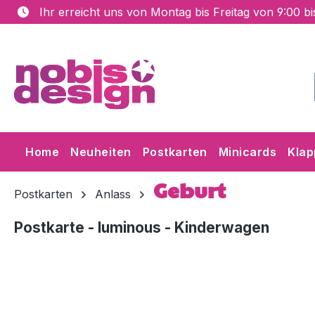
Ihr erreicht uns von Montag bis Freitag von 9:00 b
m Hauptinhalt springen
Zur Suche springen
Zur Hauptnavigation springen
Home
Neuheiten
Postkarten
Minicards
Klap
Geburt
Postkarten
Anlass
Postkarte - luminous - Kinderwagen
Bildergalerie überspringen