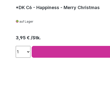
*DK C6 - Happiness - Merry Christmas
auf Lager
Regulärer Preis:
3,95 €