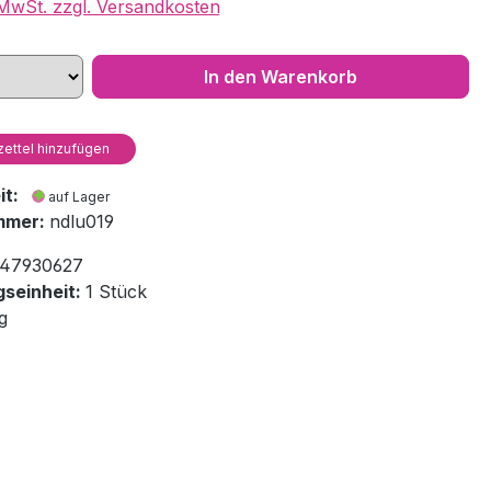
. MwSt. zzgl. Versandkosten
In den Warenkorb
ettel hinzufügen
eit:
auf Lager
mmer:
ndlu019
47930627
seinheit:
1 Stück
g