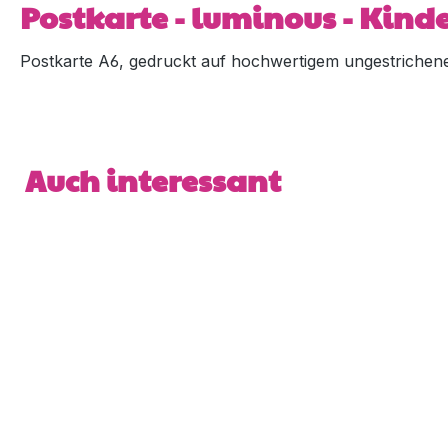
Postkarte - luminous - Kin
Postkarte A6, gedruckt auf hochwertigem ungestrichene
Produktgalerie überspringen
Auch interessant