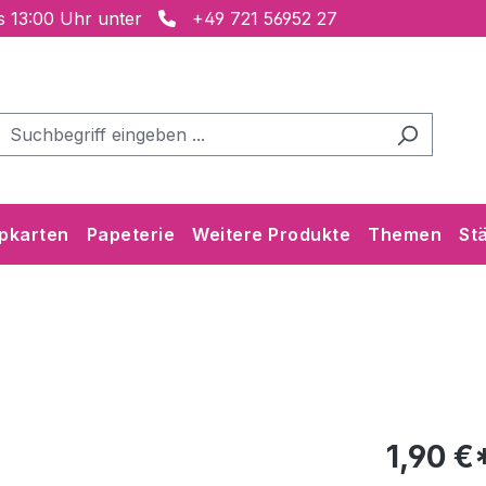
is 13:00 Uhr unter
+49 721 56952 27
pkarten
Papeterie
Weitere Produkte
Themen
St
1,90 €*