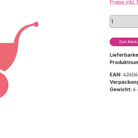
Preise inkl
Zum Merkz
Lieferbark
Produktnu
EAN:
42606
Verpackung
Gewicht:
6 