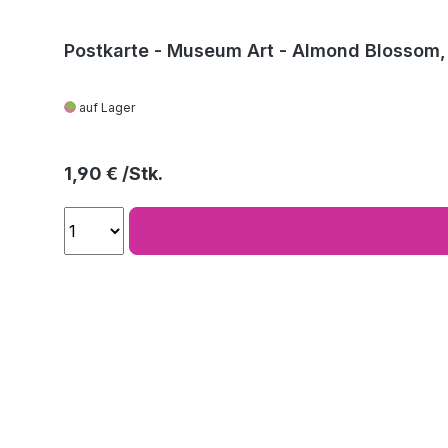
Postkarte - Museum Art - Almond Blossom
auf Lager
Regulärer Preis:
1,90 €