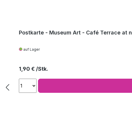
Postkarte - Museum Art - Café Terrace at 
auf Lager
Regulärer Preis:
1,90 €