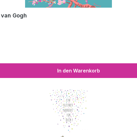
, van Gogh
In den Warenkorb