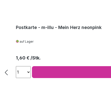
Postkarte - m-illu - Mein Herz neonpink
auf Lager
Regulärer Preis:
1,60 €