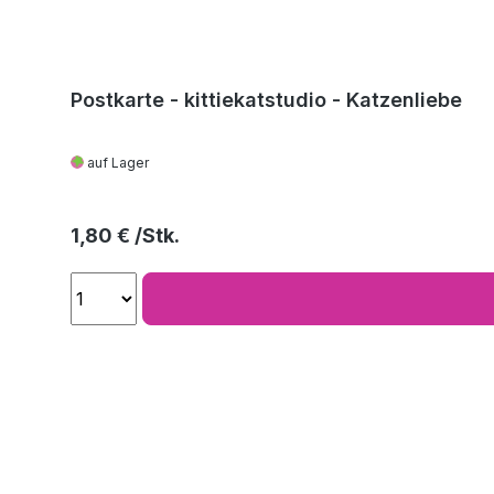
Postkarte - kittiekatstudio - Katzenliebe
auf Lager
Regulärer Preis:
1,80 €