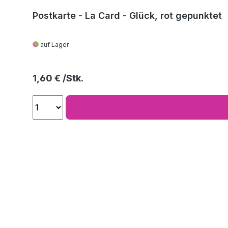
Postkarte - La Card - Glück, rot gepunktet
auf Lager
Regulärer Preis:
1,60 €