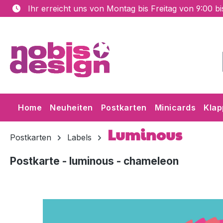
Ihr erreicht uns von Montag bis Freitag von 9:00 b
m Hauptinhalt springen
Zur Suche springen
Zur Hauptnavigation springen
Home
Neuheiten
Postkarten
Minicards
Klap
Luminous
Postkarten
Labels
Postkarte - luminous - chameleon
Bildergalerie überspringen