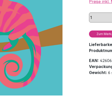
Preise inkl
Zum Merkz
Lieferbark
Produktnu
EAN:
42606
Verpackung
Gewicht:
6 