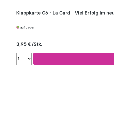
Klappkarte C6 - La Card - Viel Erfolg im ne
auf Lager
Regulärer Preis:
3,95 €