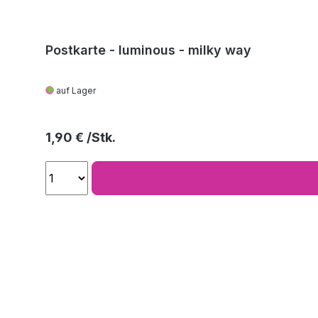
Postkarte - luminous - milky way
auf Lager
Regulärer Preis:
1,90 €