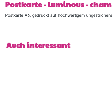
Postkarte - luminous - cha
Postkarte A6, gedruckt auf hochwertigem ungestrichene
Produktgalerie überspringen
Auch interessant