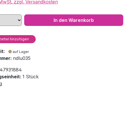
. MwSt. zzgl. Versandkosten
In den Warenkorb
ettel hinzufügen
eit:
auf Lager
mmer:
ndlu035
47931884
seinheit:
1 Stück
g